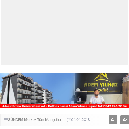
A
A
+
-
GÜNDEM
Merkez
Tüm Manşetler
04.04.2018