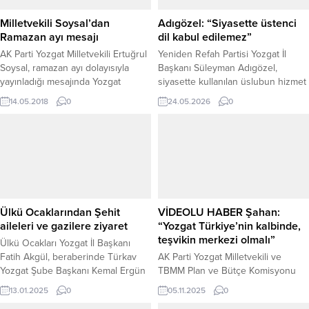
Milletvekili Soysal’dan
Adıgözel: “Siyasette üstenci
Ramazan ayı mesajı
dil kabul edilemez”
AK Parti Yozgat Milletvekili Ertuğrul
Yeniden Refah Partisi Yozgat İl
Soysal, ramazan ayı dolayısıyla
Başkanı Süleyman Adıgözel,
yayınladığı mesajında Yozgat
siyasette kullanılan üslubun hizmet
halkının ve tüm İslam aleminin
yarışı ve karşılıklı saygı
14.05.2018
0
24.05.2026
0
ramazan ayını tebrik ederek bu
çerçevesinde olması gerektiğini
ayın Müslüman alemine huzur barış
belirterek, üstenci ve kibirli
getirmesi temennisinde bulundu.
söylemlerin kabul edilemez
olduğunu ifade etti. İl Başkanı
Süleyman Adıgözel, AK Parti Yozgat
İl Başkanı Hasan Kandemir’in
Yozgat Belediye Başkanı Kazım
Arslan’a yönelik açıklamalarına
Ülkü Ocaklarından Şehit
VİDEOLU HABER Şahan:
ilişkin değerlendirmelerde
aileleri ve gazilere ziyaret
“Yozgat Türkiye’nin kalbinde,
bulundu....
teşvikin merkezi olmalı”
Ülkü Ocakları Yozgat İl Başkanı
Fatih Akgül, beraberinde Türkav
AK Parti Yozgat Milletvekili ve
Yozgat Şube Başkanı Kemal Ergün
TBMM Plan ve Bütçe Komisyonu
ve yönetim kurulu üyeleri ile
Üyesi Süleyman Şahan, Türkiye
13.01.2025
0
05.11.2025
0
birlikte, şehit ailelerini ve gazileri
Büyük Millet Meclisi Plan ve Bütçe