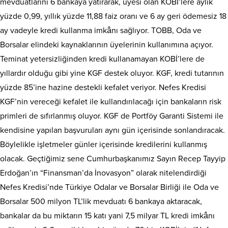
mevduatlarını 6 bankaya yatırarak, üyesi olan KOBİ’lere aylık
yüzde 0,99, yıllık yüzde 11,88 faiz oranı ve 6 ay geri ödemesiz 18
ay vadeyle kredi kullanma imkânı sağlıyor. TOBB, Oda ve
Borsalar elindeki kaynaklarının üyelerinin kullanımına açıyor.
Teminat yetersizliğinden kredi kullanamayan KOBİ’lere de
yıllardır olduğu gibi yine KGF destek oluyor. KGF, kredi tutarının
yüzde 85’ine hazine destekli kefalet veriyor. Nefes Kredisi
KGF’nin vereceği kefalet ile kullandırılacağı için bankaların risk
primleri de sıfırlanmış oluyor. KGF de Portföy Garanti Sistemi ile
kendisine yapılan başvuruları aynı gün içerisinde sonlandıracak.
Böylelikle işletmeler günler içerisinde kredilerini kullanmış
olacak. Geçtiğimiz sene Cumhurbaşkanımız Sayın Recep Tayyip
Erdoğan’ın “Finansman’da İnovasyon” olarak nitelendirdiği
Nefes Kredisi’nde Türkiye Odalar ve Borsalar Birliği ile Oda ve
Borsalar 500 milyon TL’lik mevduatı 6 bankaya aktaracak,
bankalar da bu miktarın 15 katı yani 7,5 milyar TL kredi imkânı