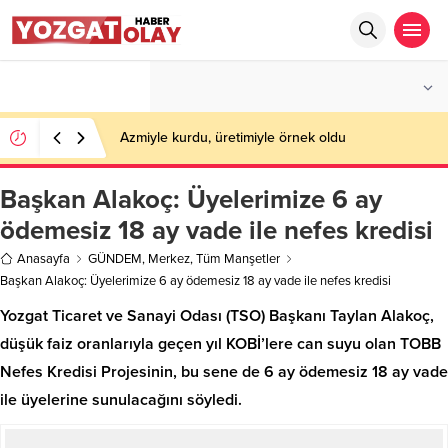
°C
YOZGAT
PARÇALI BULUTLU
Azmiyle kurdu, üretimiyle örnek oldu
Başkan Alakoç: Üyelerimize 6 ay
ödemesiz 18 ay vade ile nefes kredisi
Anasayfa
GÜNDEM
,
Merkez
,
Tüm Manşetler
Başkan Alakoç: Üyelerimize 6 ay ödemesiz 18 ay vade ile nefes kredisi
Yozgat Ticaret ve Sanayi Odası (TSO) Başkanı Taylan Alakoç,
düşük faiz oranlarıyla geçen yıl KOBİ’lere can suyu olan TOBB
Nefes Kredisi Projesinin, bu sene de 6 ay ödemesiz 18 ay vade
ile üyelerine sunulacağını söyledi.