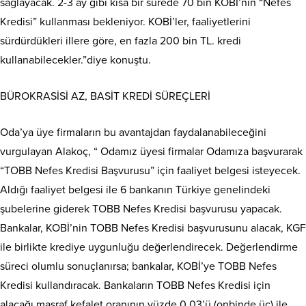
sağlayacak. 2-3 ay gibi kısa bir sürede 70 bin KOBİ’nin “Nefes
Kredisi” kullanması bekleniyor. KOBİ’ler, faaliyetlerini
sürdürdükleri illere göre, en fazla 200 bin TL. kredi
kullanabilecekler.”diye konuştu.
BÜROKRASİSİ AZ, BASİT KREDİ SÜREÇLERİ
Oda’ya üye firmaların bu avantajdan faydalanabileceğini
vurgulayan Alakoç, “ Odamız üyesi firmalar Odamıza başvurarak
“TOBB Nefes Kredisi Başvurusu” için faaliyet belgesi isteyecek.
Aldığı faaliyet belgesi ile 6 bankanın Türkiye genelindeki
şubelerine giderek TOBB Nefes Kredisi başvurusu yapacak.
Bankalar, KOBİ’nin TOBB Nefes Kredisi başvurusunu alacak, KGF
ile birlikte krediye uygunluğu değerlendirecek. Değerlendirme
süreci olumlu sonuçlanırsa; bankalar, KOBİ’ye TOBB Nefes
Kredisi kullandıracak. Bankaların TOBB Nefes Kredisi için
alacağı masraf kefalet oranının yüzde 0,03’ü (onbinde üç) ile