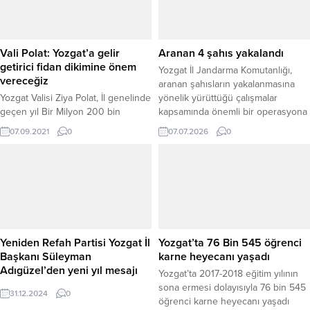
Vali Polat: Yozgat’a gelir
Aranan 4 şahıs yakalandı
getirici fidan dikimine önem
Yozgat İl Jandarma Komutanlığı,
vereceğiz
aranan şahısların yakalanmasına
Yozgat Valisi Ziya Polat, İl genelinde
yönelik yürüttüğü çalışmalar
geçen yıl Bir Milyon 200 bin
kapsamında önemli bir operasyona
civarında fidan dikimi
daha imza attı. Sarıkaya, Sorgun,
07.09.2021
0
07.07.2026
0
gerçekleştirildiğini, bu yıl ise bu
Merkez ve Akdağmadeni İlçe
rakamın Bir Milyon 500 Bin
Jandarma Komutanlığı ekipleri ile
civarında olmasını planladıklarını
JASAT (Jandarma Suç Araştırma
belirterek, Şehre gelir getirici fidan
Timi) tarafından gerçekleştirilen
dikimine önem vereceklerini
operasyonlarda haklarında çeşitli
söyledi.
suçlardan yakalama kararı bulunan
4 kişi gözaltına alındı. Yapılan
çalışmalar sonucunda, “Uyuşturucu
Yeniden Refah Partisi Yozgat İl
Yozgat’ta 76 Bin 545 öğrenci
veya...
Başkanı Süleyman
karne heyecanı yaşadı
Adıgüzel’den yeni yıl mesajı
Yozgat’ta 2017-2018 eğitim yılının
sona ermesi dolayısıyla 76 bin 545
31.12.2024
0
öğrenci karne heyecanı yaşadı