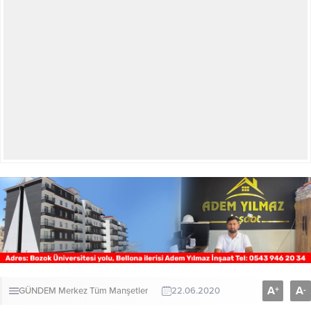
A
A
+
-
GÜNDEM
Merkez
Tüm Manşetler
22.06.2020