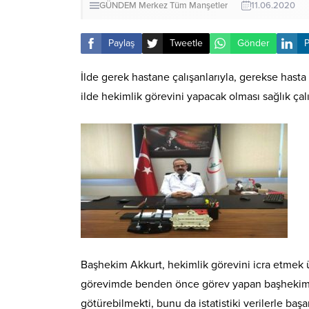
GÜNDEM
Merkez
Tüm Manşetler
11.06.2020
Paylaş
Tweetle
Gönder
P
İlde gerek hastane çalışanlarıyla, gerekse hasta
ilde hekimlik görevini yapacak olması sağlık ça
Başhekim Akkurt, hekimlik görevini icra etmek ü
görevimde benden önce görev yapan başhekimimi
götürebilmekti, bunu da istatistiki verilerle ba