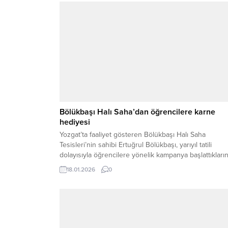
Bölükbaşı Halı Saha’dan öğrencilere karne
hediyesi
Yozgat’ta faaliyet gösteren Bölükbaşı Halı Saha
Tesisleri’nin sahibi Ertuğrul Bölükbaşı, yarıyıl tatili
dolayısıyla öğrencilere yönelik kampanya başlattıkların
söyledi. Her yıl olduğu gibi bu yıl da öğrencilerin tatil
18.01.2026
0
dönemini verimli ve sağlıklı bir şekilde
değerlendirmelerine katkı sunmayı amaçladıklarını
belirten Bölükbaşı, hafta içi her gün 14.00 ile 16.00
saatleri arasında halı saha...