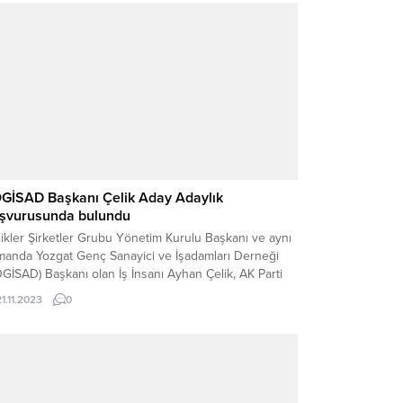
GİSAD Başkanı Çelik Aday Adaylık
şvurusunda bulundu
ikler Şirketler Grubu Yönetim Kurulu Başkanı ve aynı
manda Yozgat Genç Sanayici ve İşadamları Derneği
GİSAD) Başkanı olan İş İnsanı Ayhan Çelik, AK Parti
köy Belediye Başkanlığı için aday adaylık
21.11.2023
0
vurusunu AK Parti Yerköy İlçe Başkanı Hacı Dereli’ye
dim etti.