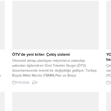
ÖTV’de yeni kriter: Çekiş sistemi
YO
ba
Otomobil almayı planlayan milyonlarca vatandaşı
yakından ilgilendiren Özel Tüketim Vergisi (ÖTV)
Çel
düzenlemesinde önemli bir değişikliğe gidiliyor. Türkiye
za
ı
Büyük Millet Meclisi (TBMM) Plan ve Bütçe
(YO
Komisyonu’nda kabul edilen kanun teklifiyle,
Yer
17.07.2026
0
otomobillerde ÖTV oranlarının belirlenmesinde yalnızca
baş
motor silindir hacmi değil, araçların çekiş sistemi de
tak
dikkate alınabilecek. Komisyondan geçen düzenlemenin
TBMM Genel Kurulu’nda...