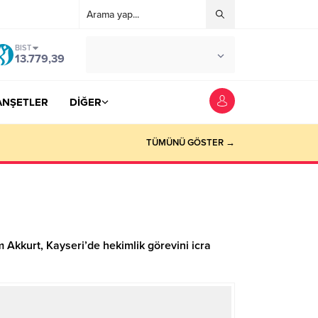
BIST
°C
YOZGAT
13.779,39
AZ BULUTLU
ANŞETLER
DİĞER
TÜMÜNÜ GÖSTER →
 Akkurt, Kayseri’de hekimlik görevini icra