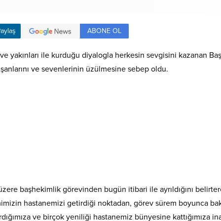
ABONE OL
aylaş
 ve yakınları ile kurduğu diyalogla herkesin sevgisini kazanan Ba
lışanlarını ve sevenlerinin üzülmesine sebep oldu.
zere başhekimlik görevinden bugün itibari ile ayrıldığını belirte
zin hastanemizi getirdiği noktadan, görev sürem boyunca bakan
şardığımıza ve birçok yeniliği hastanemiz bünyesine kattığımıza i