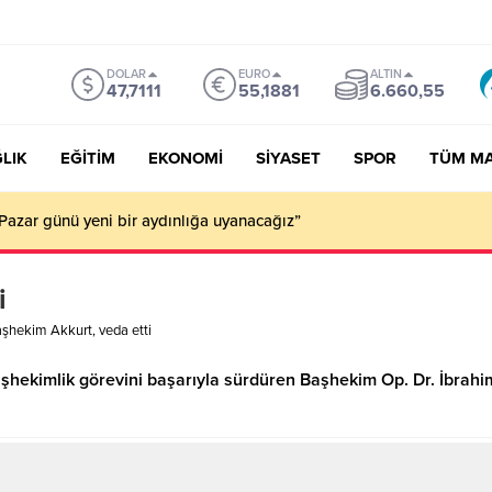
DOLAR
EURO
ALTIN
47,7111
55,1881
6.660,55
LIK
EĞİTİM
EKONOMİ
SİYASET
SPOR
TÜM M
Pazar günü yeni bir aydınlığa uyanacağız”
i
şhekim Akkurt, veda etti
şhekimlik görevini başarıyla sürdüren Başhekim Op. Dr. İbrahim