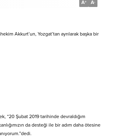
A
A
+
-
şhekim Akkurt’un, Yozgat’tan ayrılarak başka bir
rek, “20 Şubat 2019 tarihinde devraldığım
lığımızın da desteği ile bir adım daha ötesine
nanıyorum.”dedi.