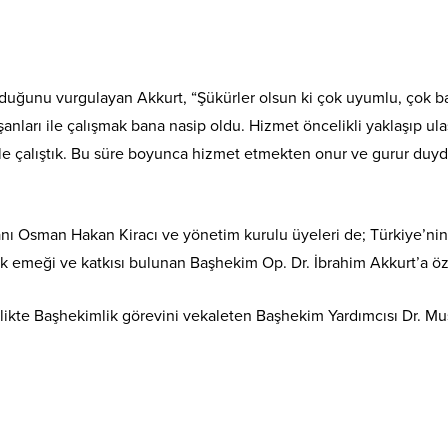
olduğunu vurgulayan Akkurt, “Şükürler olsun ki çok uyumlu, çok ba
ları ile çalışmak bana nasip oldu. Hizmet öncelikli yaklaşıp ulaşı
le çalıştık. Bu süre boyunca hizmet etmekten onur ve gurur duy
ı Osman Hakan Kiracı ve yönetim kurulu üyeleri de; Türkiye’nin i
emeği ve katkısı bulunan Başhekim Op. Dr. İbrahim Akkurt’a özver
ikte Başhekimlik görevini vekaleten Başhekim Yardımcısı Dr. Must