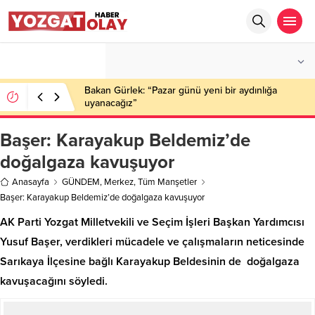
°C
YOZGAT
PARÇALI BULUTLU
Bakan Gürlek: “Pazar günü yeni bir aydınlığa
uyanacağız”
Başer: Karayakup Beldemiz’de
doğalgaza kavuşuyor
Anasayfa
GÜNDEM
,
Merkez
,
Tüm Manşetler
Başer: Karayakup Beldemiz’de doğalgaza kavuşuyor
AK Parti Yozgat Milletvekili ve Seçim İşleri Başkan Yardımcısı
Yusuf Başer, verdikleri mücadele ve çalışmaların neticesinde
Sarıkaya İlçesine bağlı Karayakup Beldesinin de doğalgaza
kavuşacağını söyledi.