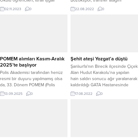
Okulu öğrencileri, İsrail işgali
Bozokspor, transfer atağını
altındaki Filistinli mazlumların
sürdürüyor. Kırmızı Siyahlı ekip, dış
02.11.2023
0
22.08.2022
0
yardımına koştu
transferde 2021-2022 Bölgesel
Amatör Lig'de 23 golle gol kralı
olan Ercan Kuruçay'ı kadrosuna
kattı.
POMEM alımları Kasım-Aralık
Şehit ateşi Yozgat’a düştü
2025’te başlıyor
Şanlıurfa'nın Birecik ilçesinde Çiçek
Polis Akademisi tarafından henüz
Alan Hudut Karakolu'na yapılan
resmi bir duyuru yapılmamış olsa
hain saldırı sonucu ağır yaralanarak
da, 33. Dönem POMEM (Polis
kaldırıldığı GATA Hastanesinde
Meslek Eğitim Merkezi) öğrenci
Şehit düşen Piyade Sözleşmeli Er
13.09.2025
0
17.08.2022
0
alımlarının Kasım – Aralık 2025
Enes Gazi Özdemir’in acı haberi
döneminde başlaması bekleniyor.
Yozgat’ın Sorgun İlçesinde baba
Bu kapsamda, lisans ve ön lisans
ocağına ulaştı.
mezunu en az 10 bin polis memuru
adayı alımı planlanıyor. Kesin
kontenjan sayıları ise Polis
Akademisi’nin yayımlayacağı