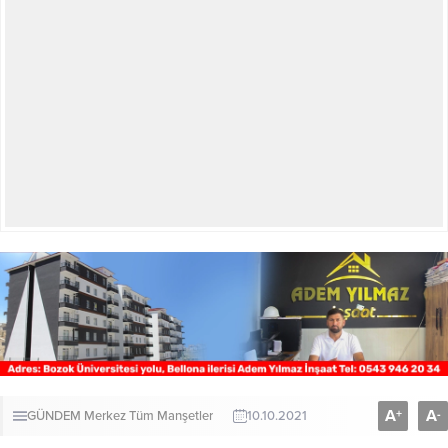
A
A
+
-
GÜNDEM
Merkez
Tüm Manşetler
10.10.2021