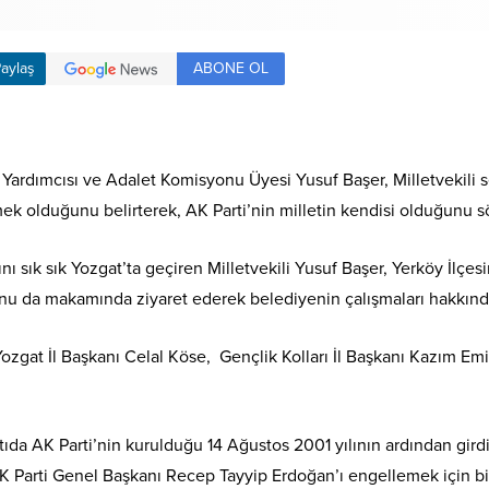
ABONE OL
aylaş
an Yardımcısı ve Adalet Komisyonu Üyesi Yusuf Başer, Milletvekili
mek olduğunu belirterek, AK Parti’nin milletin kendisi olduğunu s
ı sık sık Yozgat’ta geçiren Milletvekili Yusuf Başer, Yerköy İlçesin
 da makamında ziyaret ederek belediyenin çalışmaları hakkında 
 Yozgat İl Başkanı Celal Köse, Gençlik Kolları İl Başkanı Kazım Em
antıda AK Parti’nin kurulduğu 14 Ağustos 2001 yılının ardından girdi
AK Parti Genel Başkanı Recep Tayyip Erdoğan’ı engellemek için bi