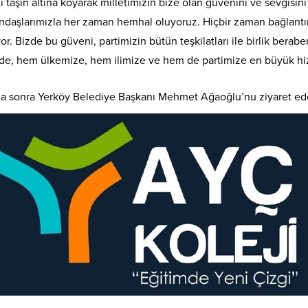
 taşın altına koyarak milletimizin bize olan güvenini ve sevgisini
tandaşlarımızla her zaman hemhal oluyoruz. Hiçbir zaman bağlan
r. Bizde bu güveni, partimizin bütün teşkilatları ile birlik beraber
kdirde, hem ülkemize, hem ilimize ve hem de partimize en büyük h
daha sonra Yerköy Belediye Başkanı Mehmet Ağaoğlu’nu ziyaret ede