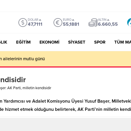
DOLAR
EURO
ALTIN
47,7111
55,1881
6.660,55
LIK
EĞİTİM
EKONOMİ
SİYASET
SPOR
TÜM M
n ailelerinin mutlu günü
ndisidir
şer: AK Parti, milletin kendisidir
kan Yardımcısı ve Adalet Komisyonu Üyesi Yusuf Başer, Milletveki
de hizmet etmek olduğunu belirterek, AK Parti’nin milletin kend