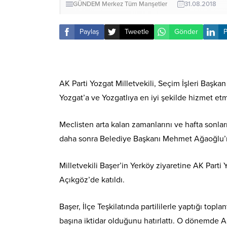
GÜNDEM
Merkez
Tüm Manşetler
31.08.2018
Paylaş
Tweetle
Gönder
P
AK Parti Yozgat Milletvekili, Seçim İşleri Başk
Yozgat’a ve Yozgatlıya en iyi şekilde hizmet et
Meclisten arta kalan zamanlarını ve hafta sonların
daha sonra Belediye Başkanı Mehmet Ağaoğlu’nu
Milletvekili Başer’in Yerköy ziyaretine AK Parti
Açıkgöz’de katıldı.
Başer, İlçe Teşkilatında partililerle yaptığı topl
başına iktidar olduğunu hatırlattı. O dönemde 