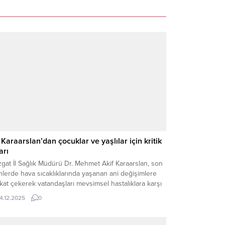
 Karaarslan’dan çocuklar ve yaşlılar için kritik
arı
gat İl Sağlık Müdürü Dr. Mehmet Akif Karaarslan, son
lerde hava sıcaklıklarında yaşanan ani değişimlere
kat çekerek vatandaşları mevsimsel hastalıklara karşı
rdı. Gündüz saatlerinde sıcak, akşam saatlerinde ise
14.12.2025
0
in ve soğuk havanın etkili olmasının bağışıklık
temini olumsuz etkileyebileceğini belirten Karaarslan,
llikle kronik ve risk gruplarının daha dikkatli olması