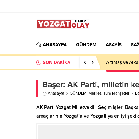
ANASAYFA
GÜNDEM
ASAYİŞ
SAĞ
SON DAKİKA
Altıntaş ve Alka
Başer: AK Parti, milletin ke
Anasayfa
GÜNDEM
,
Merkez
,
Tüm Manşetler
Ba
AK Parti Yozgat Milletvekili, Seçim İşleri Baş
amaçlarının Yozgat’a ve Yozgatlıya en iyi şekil