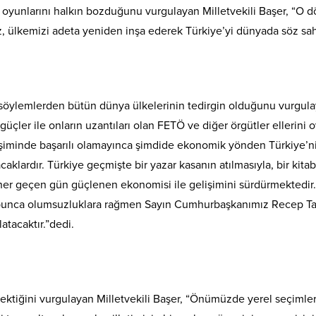
 oyunlarını halkın bozduğunu vurgulayan Milletvekili Başer, “O 
, ülkemizi adeta yeniden inşa ederek Türkiye’yi dünyada söz sahi
söylemlerden bütün dünya ülkelerinin tedirgin olduğunu vurgula
üçler ile onların uzantıları olan FETÖ ve diğer örgütler ellerini 
iminde başarılı olamayınca şimdide ekonomik yönden Türkiye’nin 
klardır. Türkiye geçmişte bir yazar kasanın atılmasıyla, bir kitabın
her geçen gün güçlenen ekonomisi ile gelişimini sürdürmektedir
 bunca olumsuzluklara rağmen Sayın Cumhurbaşkanımız Recep Tayy
atacaktır.”dedi.
rektiğini vurgulayan Milletvekili Başer, “Önümüzde yerel seçimler 