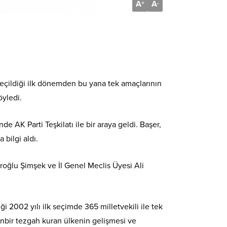
A
A
+
-
 seçildiği ilk dönemden bu yana tek amaçlarının
öyledi.
de AK Parti Teşkilatı ile bir araya geldi. Başer,
bilgi aldı.
iroğlu Şimşek ve İl Genel Meclis Üyesi Ali
ği 2002 yılı ilk seçimde 365 milletvekili ile tek
nbir tezgah kuran ülkenin gelişmesi ve