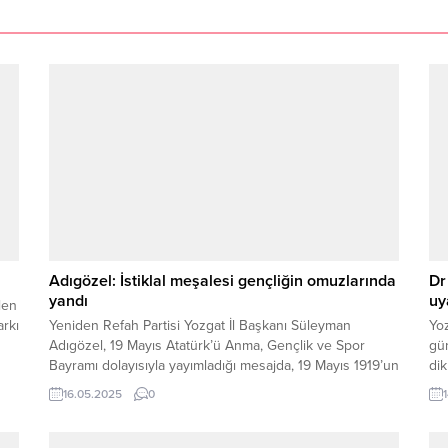
Adıgözel: İstiklal meşalesi gençliğin omuzlarında
Dr
yandı
uy
len
arkı
Yeniden Refah Partisi Yozgat İl Başkanı Süleyman
Yoz
Adıgözel, 19 Mayıs Atatürk’ü Anma, Gençlik ve Spor
gün
Bayramı dolayısıyla yayımladığı mesajda, 19 Mayıs 1919’un
dik
Türk milletinin bağımsızlık yolundaki ilk adımı olduğunu
uya
16.05.2025
0
vurgulayarak, bu tarihin gençliğin fedakârlığı ve inancıyla
ser
zafere ulaştığını ifade etti. İl Başkanı Adıgözel, 19 Mayıs’ın
sis
yalnızca bir tarih değil, aynı...
öze