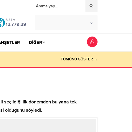
BIST
°C
YOZGAT
13.779,39
AZ BULUTLU
ANŞETLER
DİĞER
TÜMÜNÜ GÖSTER →
li seçildiği ilk dönemden bu yana tek
isi olduğunu söyledi.