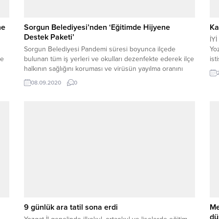
ne
Sorgun Belediyesi’nden ‘Eğitimde Hijyene
Ka
Destek Paketi’
İYİ
Sorgun Belediyesi Pandemi süresi boyunca ilçede
Yoz
ye
bulunan tüm iş yerleri ve okulları dezenfekte ederek ilçe
ist
halkının sağlığını koruması ve virüsün yayılma oranını
düşürmek için çalışmalarını sürdürüyor.
08.09.2020
0
en
9 günlük ara tatil sona erdi
Me
dü