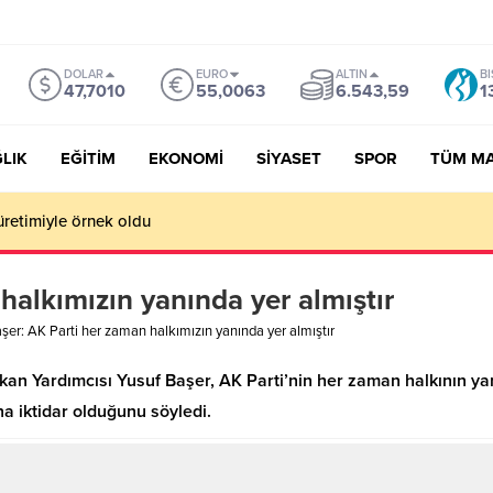
DOLAR
EURO
ALTIN
BI
47,7010
55,0063
6.543,59
1
LIK
EĞİTİM
EKONOMİ
SİYASET
SPOR
TÜM M
üretimiyle örnek oldu
halkımızın yanında yer almıştır
şer: AK Parti her zaman halkımızın yanında yer almıştır
kan Yardımcısı Yusuf Başer, AK Parti’nin her zaman halkının yanın
a iktidar olduğunu söyledi.