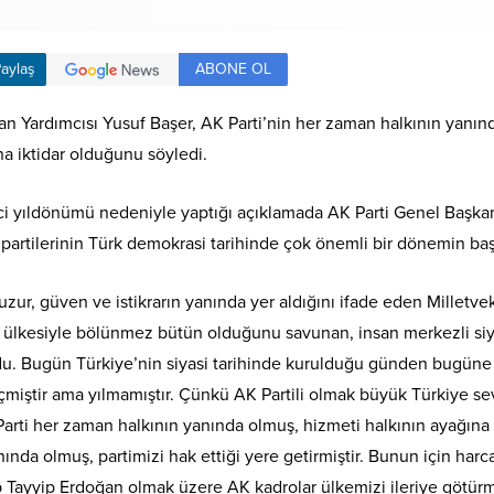
ABONE OL
aylaş
an Yardımcısı Yusuf Başer, AK Parti’nin her zaman halkının yanında 
a iktidar olduğunu söyledi.
7.nci yıldönümü nedeniyle yaptığı açıklamada AK Parti Genel Baş
partilerinin Türk demokrasi tarihinde çok önemli bir dönemin ba
huzur, güven ve istikrarın yanında yer aldığını ifade eden Milletveki
e ülkesiyle bölünmez bütün olduğunu savunan, insan merkezli si
uldu. Bugün Türkiye’nin siyasi tarihinde kurulduğu günden bugüne
miştir ama yılmamıştır. Çünkü AK Partili olmak büyük Türkiye sev
 Parti her zaman halkının yanında olmuş, hizmeti halkının ayağına
anında olmuş, partimizi hak ettiği yere getirmiştir. Bunun için ha
ayyip Erdoğan olmak üzere AK kadrolar ülkemizi ileriye götür