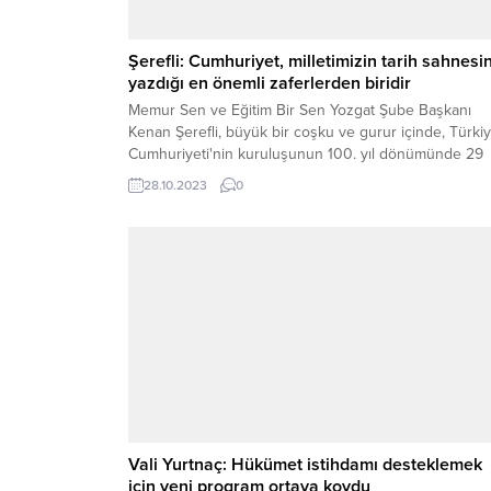
Şerefli: Cumhuriyet, milletimizin tarih sahnesi
yazdığı en önemli zaferlerden biridir
Memur Sen ve Eğitim Bir Sen Yozgat Şube Başkanı
Kenan Şerefli, büyük bir coşku ve gurur içinde, Türki
Cumhuriyeti'nin kuruluşunun 100. yıl dönümünde 29
Ekim Cumhuriyet Bayramı'nı kutlamanın sevincini
28.10.2023
0
yaşadıklarını belirterek, 29 Ekim 1923 yılının Türk
milletinin tarih sahnesine yazdığı en önemli zaferlerd
birisi olduğunu söyledi.
Vali Yurtnaç: Hükümet istihdamı desteklemek
için yeni program ortaya koydu