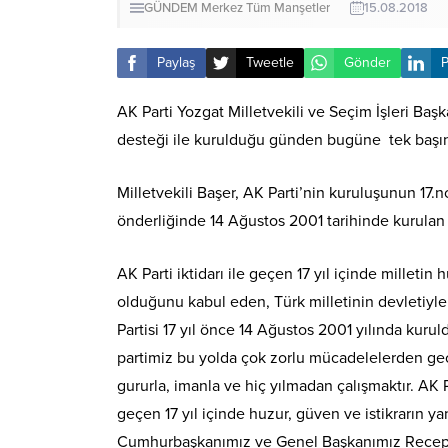
GÜNDEM
Merkez
Tüm Manşetler
15.08.2018
Paylaş
Tweetle
Gönder
P
AK Parti Yozgat Milletvekili ve Seçim İşleri Başk
desteği ile kurulduğu günden bugüne tek başın
Milletvekili Başer, AK Parti’nin kuruluşunun 1
önderliğinde 14 Ağustos 2001 tarihinde kurulan 
AK Parti iktidarı ile geçen 17 yıl içinde milletin 
olduğunu kabul eden, Türk milletinin devletiyl
Partisi 17 yıl önce 14 Ağustos 2001 yılında kur
partimiz bu yolda çok zorlu mücadelelerden geç
gururla, imanla ve hiç yılmadan çalışmaktır. AK
geçen 17 yıl içinde huzur, güven ve istikrarın y
Cumhurbaşkanımız ve Genel Başkanımız Recep T