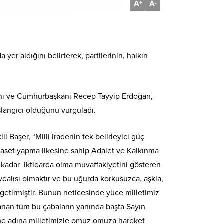
A
A
+
-
yer aldığını belirterek, partilerinin, halkın
kanı ve Cumhurbaşkanı Recep Tayyip Erdoğan,
şlangıcı olduğunu vurguladı.
li Başer, “Milli iradenin tek belirleyici güç
yaset yapma ilkesine sahip Adalet ve Kalkınma
 kadar iktidarda olma muvaffakiyetini gösteren
dalısı olmaktır ve bu uğurda korkusuzca, aşkla,
 getirmiştir. Bunun neticesinde yüce milletimiz
rcanan tüm bu çabaların yanında başta Sayın
me adına milletimizle omuz omuza hareket