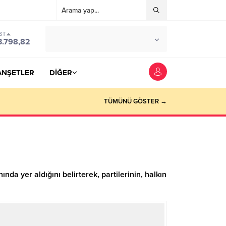
ST
°C
YOZGAT
3.798,82
PARÇALI BULUTLU
ANŞETLER
DİĞER
TÜMÜNÜ GÖSTER →
da yer aldığını belirterek, partilerinin, halkın