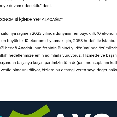
eye devam edecektir.” dedi.
EKONOMİSİ İÇİNDE YER ALACAĞIZ”
k saldırıya rağmen 2023 yılında dünyanın en büyük ilk 10 ekonomi
n en büyük ilk 10 ekonomisi yapmak için, 2053 hedefi ile İstanbu
 2071 hedefi Anadolu’nun fethinin Bininci yıldönümünde özümü
şallah hedeflerimize emin adımlarla yürüyoruz. Hizmette ve başarı
, başarıdan başarıya koşan partimizin tüm değerli mensuplarını kut
a vesile olmasını diliyor, bizlere bu desteği veren saygıdeğer ha