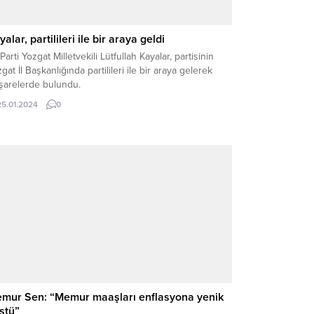
yalar, partilileri ile bir araya geldi
 Parti Yozgat Milletvekili Lütfullah Kayalar, partisinin
gat İl Başkanlığında partilileri ile bir araya gelerek
işarelerde bulundu.
25.01.2024
0
mur Sen: “Memur maaşları enflasyona yenik
ştü”