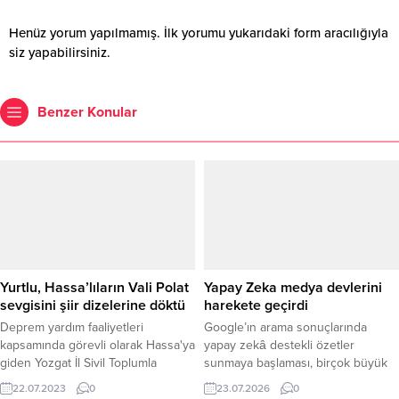
Henüz yorum yapılmamış. İlk yorumu yukarıdaki form aracılığıyla
siz yapabilirsiniz.
Benzer Konular
Yurtlu, Hassa’lıların Vali Polat
Yapay Zeka medya devlerini
sevgisini şiir dizelerine döktü
harekete geçirdi
Deprem yardım faaliyetleri
Google’ın arama sonuçlarında
kapsamında görevli olarak Hassa'ya
yapay zekâ destekli özetler
giden Yozgat İl Sivil Toplumla
sunmaya başlaması, birçok büyük
İlişkiler Müdürü Hakkı Yurtlu,
medya kuruluşunun internet trafiği
22.07.2023
0
23.07.2026
0
Hassa’lıların Yozgat Valisi Ziya
ve reklam gelirlerinde ciddi düşüşe