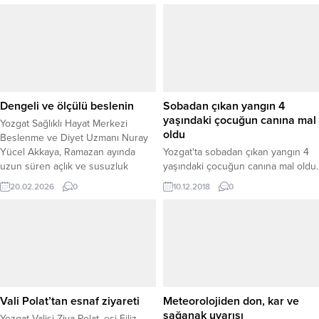
Polat’a duyduğu sevgi ve saygıyı
neden oldu. Bunun üzerine
yazar -şair kimliğiyle, şiir dizelerine
Politico, USA Today, The Economist
döktü.
ve Reddit gibi yayıncılar, içeriklerini
Google’ın yapay zekâ sistemlerine
kapatma seçeneğini
değerlendirmeye başladı. Yayıncılar,
yapay zekâ özetlerinin kullanıcıların
Dengeli ve ölçülü beslenin
Sobadan çıkan yangın 4
haber sitelerine tıklama...
yaşındaki çocuğun canına mal
Yozgat Sağlıklı Hayat Merkezi
oldu
Beslenme ve Diyet Uzmanı Nuray
Yücel Akkaya, Ramazan ayında
Yozgat'ta sobadan çıkan yangın 4
uzun süren açlık ve susuzluk
yaşındaki çocuğun canına mal oldu.
nedeniyle değişen beslenme
20.02.2026
0
10.12.2018
0
düzenine dikkat çekerek, sağlıklı
bir oruç süreci için önemli
önerilerde bulundu. Akkaya, iftar ve
sahurda dengeli, ölçülü ve bilinçli
beslenmenin hem sindirim sağlığı
hem de genel vücut direnci
açısından...
Vali Polat’tan esnaf ziyareti
Meteorolojiden don, kar ve
sağanak uyarısı
Yozgat Valisi Ziya Polat, eşi Filiz