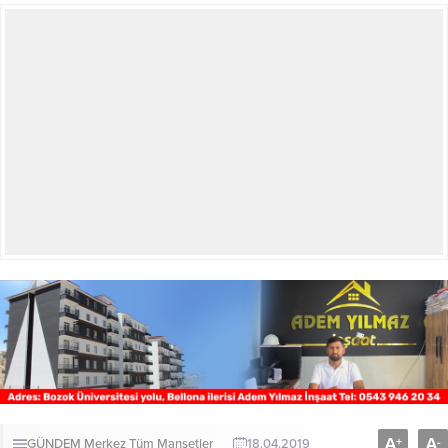
A
A
+
-
GÜNDEM
Merkez
Tüm Manşetler
18.04.2019