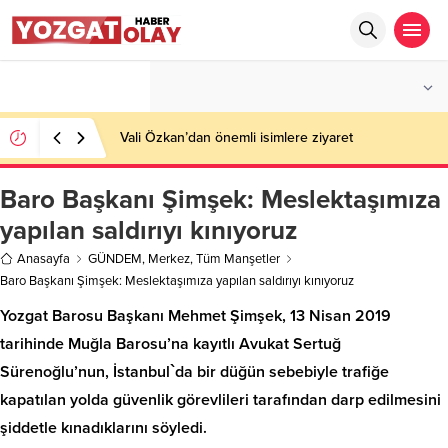
°C
YOZGAT
AZ BULUTLU
Vali Özkan’dan önemli isimlere ziyaret
Baro Başkanı Şimşek: Meslektaşımıza
yapılan saldırıyı kınıyoruz
Anasayfa
GÜNDEM
,
Merkez
,
Tüm Manşetler
Baro Başkanı Şimşek: Meslektaşımıza yapılan saldırıyı kınıyoruz
Yozgat Barosu Başkanı Mehmet Şimşek, 13 Nisan 2019
tarihinde Muğla Barosu’na kayıtlı Avukat Sertuğ
Sürenoğlu’nun, İstanbul`da bir düğün sebebiyle trafiğe
kapatılan yolda güvenlik görevlileri tarafından darp edilmesini
şiddetle kınadıklarını söyledi.