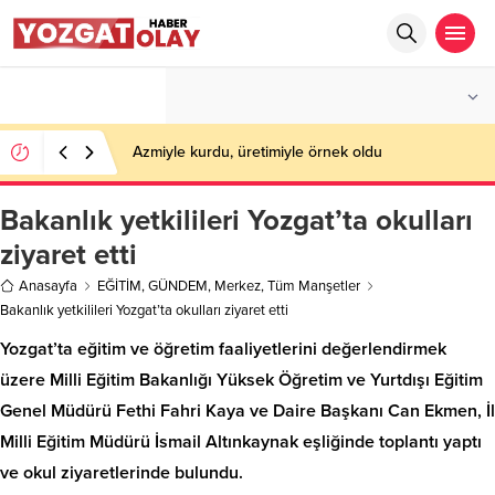
°C
YOZGAT
AZ BULUTLU
Azmiyle kurdu, üretimiyle örnek oldu
Bakanlık yetkilileri Yozgat’ta okulları
ziyaret etti
Anasayfa
EĞİTİM
,
GÜNDEM
,
Merkez
,
Tüm Manşetler
Bakanlık yetkilileri Yozgat’ta okulları ziyaret etti
Yozgat’ta eğitim ve öğretim faaliyetlerini değerlendirmek
üzere Milli Eğitim Bakanlığı Yüksek Öğretim ve Yurtdışı Eğitim
Genel Müdürü Fethi Fahri Kaya ve Daire Başkanı Can Ekmen, İl
Milli Eğitim Müdürü İsmail Altınkaynak eşliğinde toplantı yaptı
ve okul ziyaretlerinde bulundu.