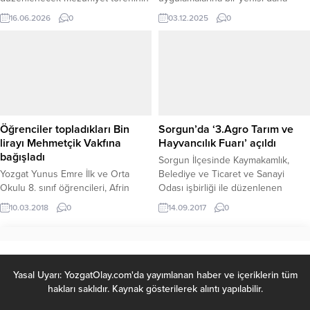
ardından Türk Polis Teşkilatı
eklendi. Millî Eğitim Bakanı Yusuf
16.06.2026
0
03.12.2025
0
saflarına katılarak milletin huzur ve
Tekin, maddi durumu yetersiz olan
güvenliği için görev yapmaya
öğrenci ailelerine sosyal yardım
başlayacak. Büyük bir özveri ve
ödemesi yapılacağını duyurarak
disiplinle eğitim süreçlerini
önemli bir açıklamada bulundu.
tamamlayan genç polisler, ülkenin
Bakan Tekin,tarafından yapılan
dört bir yanında kamu düzeninin
açıklamada; ana sınıfı, ilkokul,
sağlanması, vatandaşların can ve
ortaokul, lise ve üniversite
mal güvenliğinin korunması...
çağındaki öğrencilerin aileleri için
Öğrenciler topladıkları Bin
Sorgun’da ‘3.Agro Tarım ve
sunulan destek ödemesi...
lirayı Mehmetçik Vakfına
Hayvancılık Fuarı’ açıldı
bağışladı
Sorgun İlçesinde Kaymakamlık,
Yozgat Yunus Emre İlk ve Orta
Belediye ve Ticaret ve Sanayi
Okulu 8. sınıf öğrencileri, Afrin
Odası işbirliği ile düzenlenen
Harekatına katılan askerler için
‘Sorgun 3.Agro Tarım Hayvancılık
10.03.2018
0
14.09.2017
0
düzenlediği yardım kampanyasında
Fuarı’ törenle açıldı. Sorgun TSO
topladıkları Bin Lirayı Mehmetçik
Başkanı Üzeyir Arslan, fuarın açılış
Vakfına bağışladı.
töreninde yaptığı konuşmada fuarın
önemine değindi. Arslan, “Bir gün
gelecek, termalin başkenti Sorgun
Yasal Uyarı: YozgatOlay.com'da yayımlanan haber ve içeriklerin tüm
olacaktır. Buna olan inancımda
hakları saklıdır. Kaynak gösterilerek alıntı yapılabilir.
tamdır, bu anlamda geçen