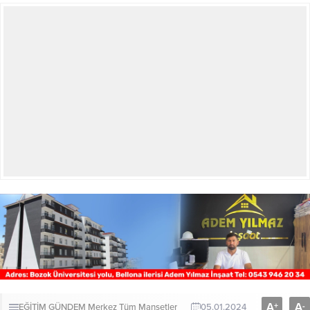
A
A
+
-
EĞİTİM
GÜNDEM
Merkez
Tüm Manşetler
05.01.2024