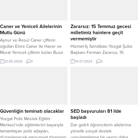
Caner ve Yeniceli Ailelerinin
Zararsız: 15 Temmuz gecesi
Mutlu Günü
milletimiz hainlere geçit
vermemiştir
Aynur ve Resul Caner çiftinin
oğulları Emre Caner ile Hacer ve
Hizmet-İş Sendikası Yozgat Şube
Murat Yeniceli çiftinin kızları Buse
Başkanı Ferman Zararsız, 15
Yeniceli, düzenlenen görkemli bir
Temmuz gecesi, Türk milletinin
21.05.2025
0
14.07.2023
0
törenle dünya evine girdi. Çiftin
soylu direnişi sonucunda milletin
nikâhını Yozgat Belediye Başkanı
topyekun verdiği mücadele ile
Kazım Arslan kıyarken, düğün
hainlere geçit vermediğini söyledi.
merasimi hem Yozgat’ta hem de
İstanbul’da gerçekleştirildi. Caner
ve Yeniceli aileleri, bu özel
günlerinde akraba ve dostlarının...
Güvenliğin teminatı olacaklar
SED başvuruları 81 ilde
başladı
Yozgat Polis Meslek Eğitim
Merkezi’nde eğitimlerini başarıyla
Dar gelirli öğrencilerin ailelerine
tamamlayan polis adayları,
yönelik sosyal destek
düzenlenecek mezuniyet töreninin
uygulamalarına bir yenisi daha