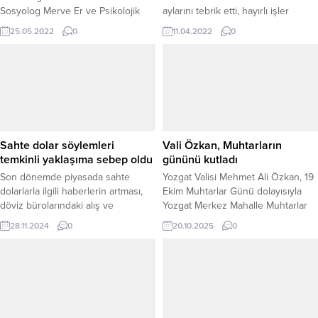
Sosyolog Merve Er ve Psikolojik
aylarını tebrik etti, hayırlı işler
Danışman Kübra Şenöz, evlilikte
dileğinde bulundu.
25.05.2022
0
11.04.2022
0
eş seçiminin rast gele bir süreç
olmaması gerektiğini belirterek,
evlilik kararı ve eş seçiminin,
hayatta alınan en önemli
kararlardan birisi olduğunu belirtti.
Sahte dolar söylemleri
Vali Özkan, Muhtarların
temkinli yaklaşıma sebep oldu
gününü kutladı
Son dönemde piyasada sahte
Yozgat Valisi Mehmet Ali Özkan, 19
dolarlarla ilgili haberlerin artması,
Ekim Muhtarlar Günü dolayısıyla
döviz bürolarındaki alış ve
Yozgat Merkez Mahalle Muhtarlar
satışlarda temkinli bir yaklaşımı
Derneği ve köy muhtarlarını ziyaret
28.11.2024
0
20.10.2025
0
beraberinde getirdi. Merkez
ederek, muhtarların gününü kutladı.
Bankası ve TBB’nin koordineli
Ziyarette Vali Özkan’a İl Jandarma
çalışmaları sayesinde, sahte
Komutanı Kıdemli Albay Cezmi
dövizlerin dolaşımının
Yalınkılıç, İl Emniyet Müdürü
engellenmesi ve piyasada güvenli
Necmettin Koç, İl Genel Meclisi
bir ortamın oluşturulması
Başkanı Adnan Ünal, meclis üyeleri