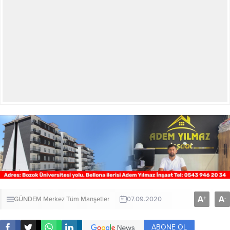
A
A
+
-
GÜNDEM
Merkez
Tüm Manşetler
07.09.2020
ABONE OL