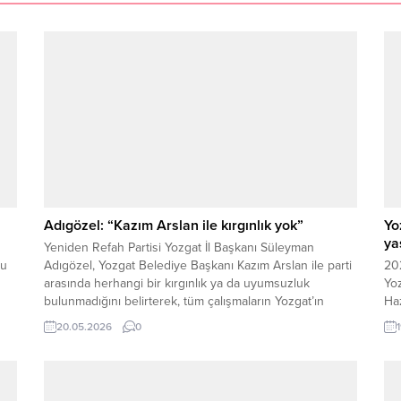
Adıgözel: “Kazım Arslan ile kırgınlık yok”
Yo
ya
Yeniden Refah Partisi Yozgat İl Başkanı Süleyman
lu
Adıgözel, Yozgat Belediye Başkanı Kazım Arslan ile parti
202
arasında herhangi bir kırgınlık ya da uyumsuzluk
Yo
bulunmadığını belirterek, tüm çalışmaların Yozgat’ın
Ha
menfaatleri doğrultusunda uyum ve koordinasyon
di
20.05.2026
0
içerisinde sürdüğünü söyledi. Adıgözel, siyasette
tü
önceliğin hizmet olduğunu vurgulayarak, “Kırgınlık değil,
ver
çalışma var” mesajı verdi.İl Başkanı Adıgözel, yaptığı...
yaş
Alt