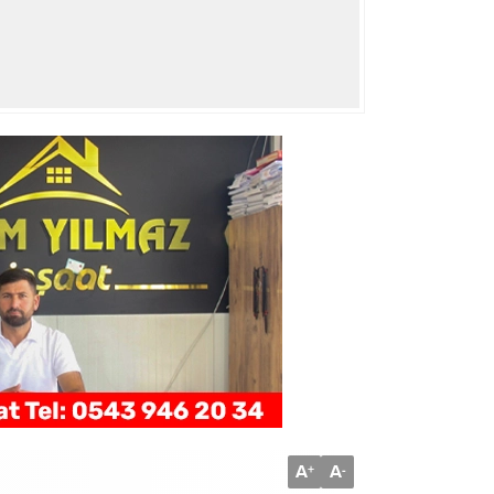
A
A
+
-