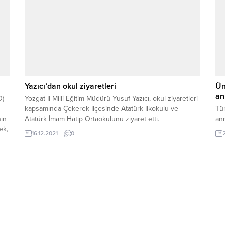
Yazıcı’dan okul ziyaretleri
Ün
an
D)
Yozgat İl Milli Eğitim Müdürü Yusuf Yazıcı, okul ziyaretleri
kapsamında Çekerek İlçesinde Atatürk İlkokulu ve
Tür
ın
Atatürk İmam Hatip Ortaokulunu ziyaret etti.
anm
ek,
16.12.2021
0