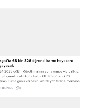
zgat’ta 68 bin 326 öğrenci karne heyecanı
şayacak
4-2025 eğitim öğretim yılının sona ermesiyle birlikte,
zgat genelindeki 453 okulda 68.326 öğrenci 20
ziran Cuma günü karnesini alarak yaz tatiline merhaba
yecek. Kent genelindeki okul öncesinden liseye kadar
19.06.2025
0
m kademelerde eğitim gören öğrenciler, yıl boyunca
dikleri emeklerin karşılığını almanın heyecanını
ayacak. Yozgat İl Milli Eğitim Müdürü İsmail
ınkaynak, 247...