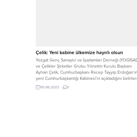
Çelik: Yeni kabine ülkemize hayırlı olsun
Yozgat Genç Sanayici ve İşadamları Derneği (YOGİSA
ve Çelikler Şirketler Grubu Yönetim Kurulu Başkanı
Ayhan Çelik, Cumhurbaşkanı Recep Tayyip Erdoğan’ın
yeni Cumhurbaşkanlığı Kabinesi'ni açıkladığını belirter
“Ülkemize ve milletimize hayırlı olsun.”dedi.
05.06.2023
0