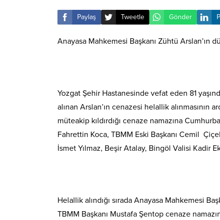
Paylaş
Tweetle
Gönder
P
Anayasa Mahkemesi Başkanı Zühtü Arslan’ın dün
Yozgat Şehir Hastanesinde vefat eden 81 yaşı
alınan Arslan’ın cenazesi helallik alınmasının 
müteakip kıldırdığı cenaze namazına Cumhurbaş
Fahrettin Koca, TBMM Eski Başkanı Cemil Çiçe
İsmet Yılmaz, Beşir Atalay, Bingöl Valisi Kadir E
Helallik alındığı sırada Anayasa Mahkemesi Baş
TBMM Başkanı Mustafa Şentop cenaze namazının