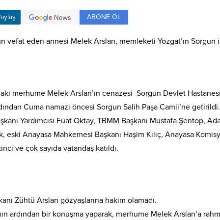
ABONE OL
aylaş
 vefat eden annesi Melek Arslan, memleketi Yozgat’ın Sorgun il
ndaki merhume Melek Arslan’ın cenazesi Sorgun Devlet Hastan
ardından Cuma namazı öncesi Sorgun Salih Paşa Camii’ne getirildi
kanı Yardımcısı Fuat Oktay, TBMM Başkanı Mustafa Şentop, Adal
k, eski Anayasa Mahkemesi Başkanı Haşim Kılıç, Anayasa Komisy
kinci ve çok sayıda vatandaş katıldı.
kanı Zühtü Arslan gözyaşlarına hakim olamadı.
 ardından bir konuşma yaparak, merhume Melek Arslan’a rahme