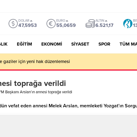
DOLAR
EURO
ALTIN
BI
47,5953
55,0659
6.521,17
1
LIK
EĞİTİM
EKONOMİ
SİYASET
SPOR
TÜM M
ve gaziler için yeni hak düzenlemesi
esi toprağa verildi
M Başkanı Arslan’ın annesi toprağa verildi
n vefat eden annesi Melek Arslan, memleketi Yozgat’ın Sorgun 