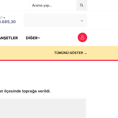
ST
°C
YOZGAT
3.685,30
PARÇALI BULUTLU
ANŞETLER
DİĞER
TÜMÜNÜ GÖSTER →
ilçesinde toprağa verildi.