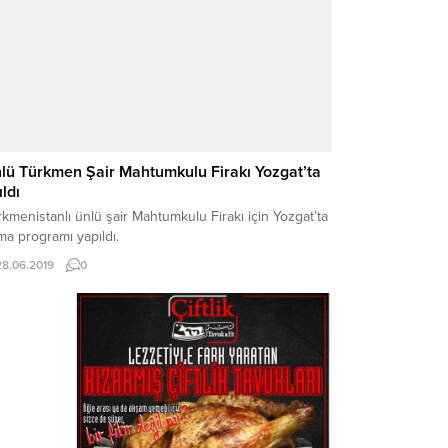
lü Türkmen Şair Mahtumkulu Firakı Yozgat’ta
ıldı
kmenistanlı ünlü şair Mahtumkulu Firakı için Yozgat’ta
a programı yapıldı.
28.06.2019
0