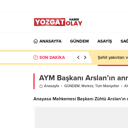
ANASAYFA
GÜNDEM
ASAYİŞ
SAĞ
SON DAKİKA
Şehit yakınları 
AYM Başkanı Arslan’ın ann
Anasayfa
GÜNDEM
,
Merkez
,
Tüm Manşetler
AY
Anayasa Mahkemesi Başkanı Zühtü Arslan’ın dü