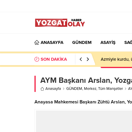
ANASAYFA
GÜNDEM
ASAYİŞ
SAĞ
SON DAKİKA
Azmiyle kurdu, 
AYM Başkanı Arslan, Yozga
Anasayfa
GÜNDEM
,
Merkez
,
Tüm Manşetler
AY
Anayasa Mahkemesi Başkanı Zühtü Arslan, Yozg