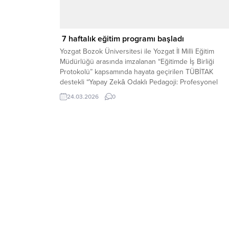
7 haftalık eğitim programı başladı
Yozgat Bozok Üniversitesi ile Yozgat İl Milli Eğitim
Müdürlüğü arasında imzalanan “Eğitimde İş Birliği
Protokolü” kapsamında hayata geçirilen TÜBİTAK
destekli “Yapay Zekâ Odaklı Pedagoji: Profesyonel
Gelişim Modülleri” projesinin ilk etkinliği gerçekleştirild
24.03.2026
0
Bozok Üniversitesi Eğitim Fakültesi yürütücülüğünde
düzenlenen program, İl Milli Eğitim Müdürlüğü Bozok
Salonu’nda yapıldı. Etkinliğe, Yozgat Bozok Üniversite
Rektörü...