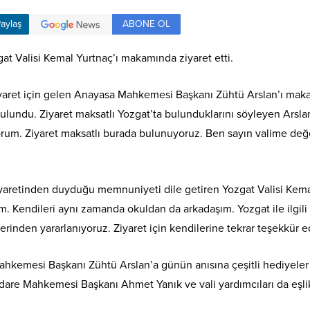
ABONE OL
aylaş
 Valisi Kemal Yurtnaç’ı makamında ziyaret etti.
ziyaret için gelen Anayasa Mahkemesi Başkanı Zühtü Arslan’ı makam
 bulundu. Ziyaret maksatlı Yozgat’ta bulunduklarını söyleyen A
. Ziyaret maksatlı burada bulunuyoruz. Ben sayın valime değerl
yaretinden duyduğu memnuniyeti dile getiren Yozgat Valisi Kem
um. Kendileri aynı zamanda okuldan da arkadaşım. Yozgat ile ilgi
elerinden yararlanıyoruz. Ziyaret için kendilerine tekrar teşekkür
hkemesi Başkanı Zühtü Arslan’a günün anısına çeşitli hediyeler t
re Mahkemesi Başkanı Ahmet Yanık ve vali yardımcıları da eşlik