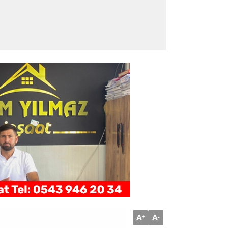
A
A
+
-