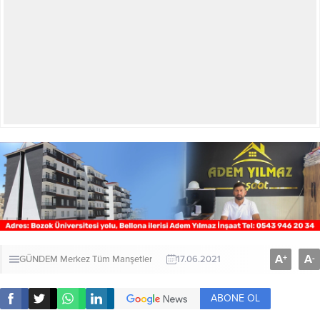
A
A
+
-
GÜNDEM
Merkez
Tüm Manşetler
17.06.2021
ABONE OL