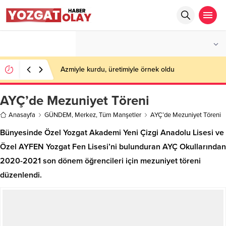
°C
YOZGAT
AZ BULUTLU
Azmiyle kurdu, üretimiyle örnek oldu
AYÇ’de Mezuniyet Töreni
Anasayfa
GÜNDEM
,
Merkez
,
Tüm Manşetler
AYÇ’de Mezuniyet Töreni
Bünyesinde Özel Yozgat Akademi Yeni Çizgi Anadolu Lisesi ve
Özel AYFEN Yozgat Fen Lisesi’ni bulunduran AYÇ Okullarından
2020-2021 son dönem öğrencileri için mezuniyet töreni
düzenlendi.