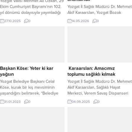
Yozgat Valisi Mehmet Ali Özkan, 29
Ekim Cumhuriyet Bayramı’nın 102.
Yozgat İl Sağlık Müdürü Dr. Mehmet
yıl dönümü dolayısıyla yayımladığı
Akif Karaarslan, Yozgat Bozok
kutlama mesajında, Cumhuriyetin
Üniversitesi İktisadi ve İdari Bilimler
27.10.2025
0
14.05.2026
0
Türk milletinin bağımsızlık
Fakültesi tarafından düzenlen
iradesinin sembolü olduğunu
“Kariyer Günleri Söyleşisi”
belirtti. Vali Özkan, mesajında şu
programında yaptığı konuşmada,
ifadelere yer verdi: “Türk Milletinin,
sağlık yönetiminde başarının temel
Gazi Mustafa Kemal Atatürk’ün
unsurlarına dikkat çekti. Karaarslan,
önderliğinde Kurtuluş Savaşı’nı
liderlik vasfı ile ekip çalışmasının bir
kazanarak bunu Cumhuriyetle
arada yürütülmesinin hem hizmet
taçlandırdığı günün 102. yıl
kalitesini artırdığını hem de
Başkan Köse: Yeter ki kar
Karaarslan: Amacımız
dönümünü kutlamanın gurur...
kurumsal başarıyı güçlendirdiğini
yağsın
toplumu sağlıklı kılmak
belirterek,...
Yozgat Belediye Başkanı Celal
Yozgat İl Sağlık Müdürü Dr. Mehmet
Köse, kurak bir kış mevsiminin
Akif Karaarslan, Sağlıklı Hayat
yaşandığını belirterek, “Belediye
Merkezi, Verem Savaş Dispanseri
olarak karla mücadele ekiplerimiz
ve Kanser Erken Teşhis, Tarama ve
31.01.2023
0
04.09.2025
0
vardiyalı olarak 24 saat esasına
Eğitim Merkezi (KETEM) gibi
göre çalışacak. Yeter ki rahmet ve
kurumların önemine değinerek, bu
bereket yağsın.”dedi.
merkezlerin toplumun her kesimine
yönelik koruyucu ve geliştirici
sağlık hizmetleri sunduğunu