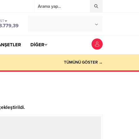
IST
°C
YOZGAT
3.779,39
PARÇALI BULUTLU
ANŞETLER
DİĞER
TÜMÜNÜ GÖSTER →
kleştirildi.