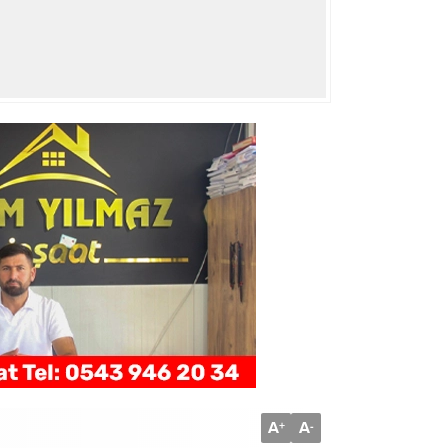
A
A
+
-