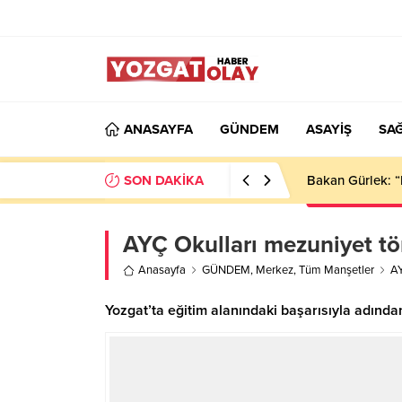
ANASAYFA
GÜNDEM
ASAYİŞ
SAĞ
SON DAKİKA
Bakan Gürlek: “
AYÇ Okulları mezuniyet tör
Anasayfa
GÜNDEM
,
Merkez
,
Tüm Manşetler
AY
Yozgat’ta eğitim alanındaki başarısıyla adından