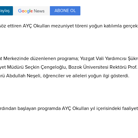
ABONE OL
aylaş
söz ettiren AYÇ Okulları mezuniyet töreni yoğun katılımla gerçekle
t Merkezinde düzenlenen programa; Yozgat Vali Yardımcısı Şükrü
yet Müdürü Seçkin Çengeloğlu, Bozok Üniversitesi Rektörü Prof. D
ürü Abdullah Neşeli, öğrenciler ve aileleri yoğun ilgi gösterdi.
rdından başlayan programda AYÇ Okulları yıl içerisindeki faaliyetl