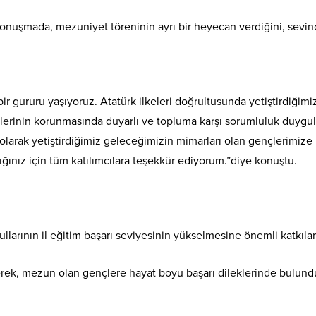
uşmada, mezuniyet töreninin ayrı bir heyecan verdiğini, sevinç v
bir gururu yaşıyoruz. Atatürk ilkeleri doğrultusunda yetiştirdiğimi
inin korunmasında duyarlı ve topluma karşı sorumluluk duyguları g
olarak yetiştirdiğimiz geleceğimizin mimarları olan gençlerimize 
ınız için tüm katılımcılara teşekkür ediyorum.”diye konuştu.
larının il eğitim başarı seviyesinin yükselmesine önemli katkıla
derek, mezun olan gençlere hayat boyu başarı dileklerinde bulund