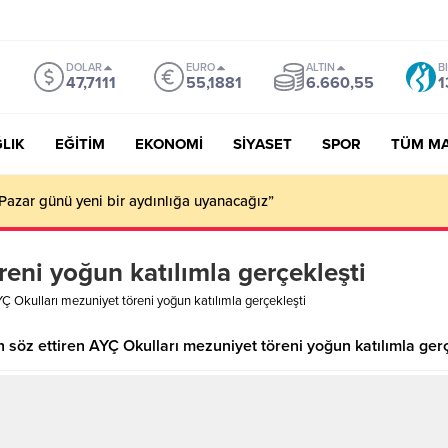
DOLAR
EURO
ALTIN
B
47,7111
55,1881
6.660,55
1
LIK
EĞİTİM
EKONOMİ
SİYASET
SPOR
TÜM M
Pazar günü yeni bir aydınlığa uyanacağız”
eni yoğun katılımla gerçekleşti
Ç Okulları mezuniyet töreni yoğun katılımla gerçekleşti
 söz ettiren AYÇ Okulları mezuniyet töreni yoğun katılımla gerçe