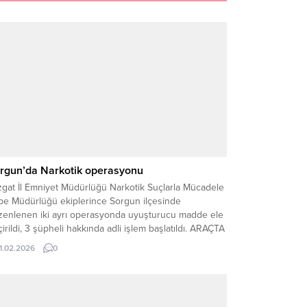
rgun’da Narkotik operasyonu
zgat İl Emniyet Müdürlüğü Narkotik Suçlarla Mücadele
be Müdürlüğü ekiplerince Sorgun ilçesinde
zenlenen iki ayrı operasyonda uyuşturucu madde ele
irildi, 3 şüpheli hakkında adli işlem başlatıldı. ARAÇTA
 ÜZERİNDE BONZAİ ELE GEÇİRİLDİ Edinilen bilgiye
11.02.2026
0
e, 9 Şubat 2026 günü saat 21.45 sıralarında Yeşilöz
allesi’nde gerçekleştirilen çalışmalarda H.S. isimli
sın kullandığı...