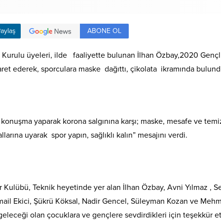
ABONE OL
aylaş
urulu üyeleri, ilde faaliyette bulunan İlhan Özbay,2020 Gençl
aret ederek, sporculara maske dağıttı, çikolata ikramında bulund
onuşma yaparak korona salgınına karşı; maske, mesafe ve temizlik 
arına uyarak spor yapın, sağlıklı kalın” mesajını verdi.
Kulübü, Teknik heyetinde yer alan İlhan Özbay, Avni Yılmaz , Se
mail Ekici, Şükrü Köksal, Nadir Gencel, Süleyman Kozan ve Mehme
geleceği olan çocuklara ve gençlere sevdirdikleri için teşekkür et