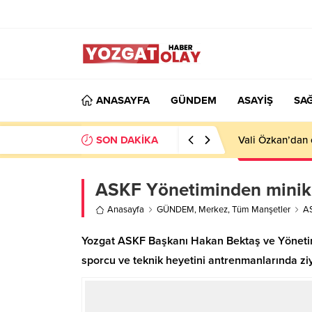
ANASAYFA
GÜNDEM
ASAYİŞ
SAĞ
SON DAKİKA
Vali Özkan’dan 
ASKF Yönetiminden minik 
Anasayfa
GÜNDEM
,
Merkez
,
Tüm Manşetler
AS
Yozgat ASKF Başkanı Hakan Bektaş ve Yönetim 
sporcu ve teknik heyetini antrenmanlarında zi