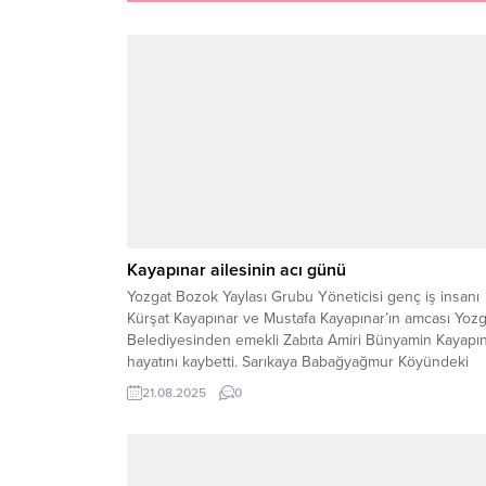
Kayapınar ailesinin acı günü
Yozgat Bozok Yaylası Grubu Yöneticisi genç iş insanı
Kürşat Kayapınar ve Mustafa Kayapınar’ın amcası Yozg
Belediyesinden emekli Zabıta Amiri Bünyamin Kayapı
hayatını kaybetti. Sarıkaya Babağyağmur Köyündeki
evinde geçirdiği kalp krizi sonrası 73 yaşında hayatını
21.08.2025
0
kaybeden Bünyamin kayapınar’ın ani vefatı ailesi ve
sevenlerini derinden üzdü. Yozgat’ta sevenleri sosyal
medya hesaplarından Bünyami...