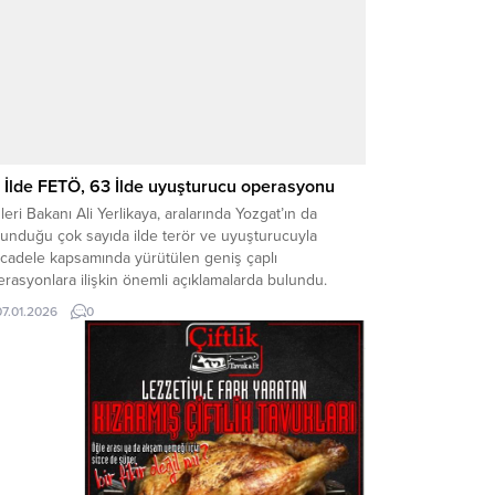
 İlde FETÖ, 63 İlde uyuşturucu operasyonu
şleri Bakanı Ali Yerlikaya, aralarında Yozgat’ın da
lunduğu çok sayıda ilde terör ve uyuşturucuyla
cadele kapsamında yürütülen geniş çaplı
rasyonlara ilişkin önemli açıklamalarda bulundu.
an Yerlikaya, son haftalarda gerçekleştirilen
07.01.2026
0
erasyonlarda FETÖ terör örgütü mensupları ile
uşturucu madde satıcılarına ağır darbeler vurulduğunu
ıkladı. FETÖ OPERASYONLARINDA 223 ŞÜPHELİ
ALANDI Bakan Yerlikaya’nın verdiği...