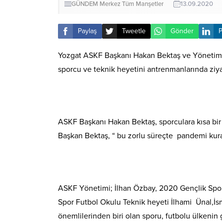
GÜNDEM
Merkez
Tüm Manşetler
13.09.2020
Paylaş
Tweetle
Gönder
P
Yozgat ASKF Başkanı Hakan Bektaş ve Yönetim K
sporcu ve teknik heyetini antrenmanlarında ziy
ASKF Başkanı Hakan Bektaş, sporculara kısa bir k
Başkan Bektaş, “ bu zorlu süreçte pandemi kurall
ASKF Yönetimi; İlhan Özbay, 2020 Gençlik Spor 
Spor Futbol Okulu Teknik heyeti İlhami Ünal,İs
önemlilerinden biri olan sporu, futbolu ülkenin 