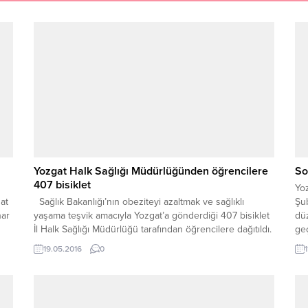
Yozgat Halk Sağlığı Müdürlüğünden öğrencilere
So
407 bisiklet
Yo
at
Sağlık Bakanlığı’nın obeziteyi azaltmak ve sağlıklı
Şu
nar
yaşama teşvik amacıyla Yozgat’a gönderdiği 407 bisiklet
dü
İl Halk Sağlığı Müdürlüğü tarafından öğrencilere dağıtıldı.
geç
19 Mayıs Atatürk’ü Anma Gençlik ve Spor Bayramı
VE
19.05.2016
0
kutlama programının hemen ardından Yozgat Halk Sağlığı
gör
Müdürlüğü tarafından Rıza Kayaalp Kapalı Spor
Mah
Salonunda bisiklet dağıtım töreni düzenlendi.
şah
Yozgat Halk Sağlığı Müdürü Mehmet Akif...