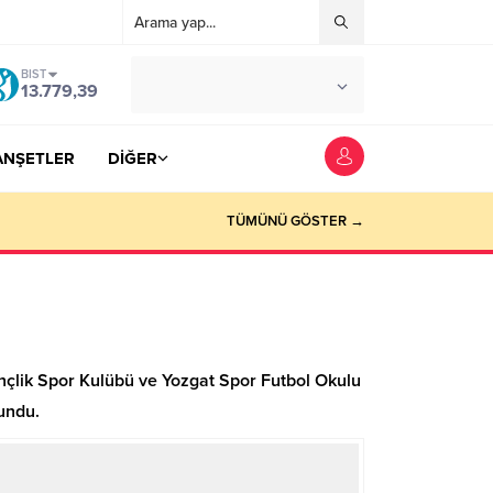
BIST
°C
YOZGAT
13.779,39
AZ BULUTLU
ANŞETLER
DİĞER
TÜMÜNÜ GÖSTER →
çlik Spor Kulübü ve Yozgat Spor Futbol Okulu
undu.