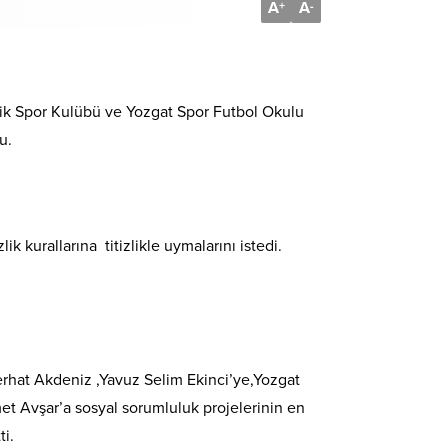
A
A
+
-
ik Spor Kulübü ve Yozgat Spor Futbol Okulu
u.
kurallarına titizlikle uymalarını istedi.
rhat Akdeniz ,Yavuz Selim Ekinci’ye,Yozgat
t Avşar’a sosyal sorumluluk projelerinin en
ti.