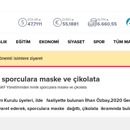
DOLAR
EURO
ALTIN
47,7111
55,1881
6.660,55
LIK
EĞİTİM
EKONOMİ
SİYASET
SPOR
TÜM M
önemli isimlere ziyaret
sporculara maske ve çikolata
KF Yönetiminden minik sporculara maske ve çikolata
Kurulu üyeleri, ilde faaliyette bulunan İlhan Özbay,2020 Gen
yaret ederek, sporculara maske dağıttı, çikolata ikramında bul