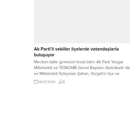
Ak Parti’li vekiller ilçelerde vatandaşlarla
buluşuyor
Meclisin tatile girmesini fırsat bilen Ak Parti Yozgat
Milletvekili ve TESKOMB Genel Başkanı Abdulkadir Ak
ve Milletvekili Süleyman Şahan, Yozgat’ın ilçe ve
beledelerini karış karış gezerek vatandaşlarla bir aray
28.07.2023
0
geliyor.