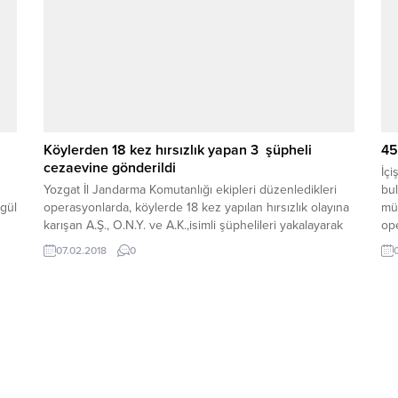
Köylerden 18 kez hırsızlık yapan 3 şüpheli
45
cezaevine gönderildi
İçi
Yozgat İl Jandarma Komutanlığı ekipleri düzenledikleri
bu
gül
operasyonlarda, köylerde 18 kez yapılan hırsızlık olayına
mü
karışan A.Ş., O.N.Y. ve A.K.,isimli şüphelileri yakalayarak
ope
a
gözaltına aldı. Şüpheliler jandarmadaki işlemlerinin
Bak
07.02.2018
0
ardından çıkarıldıkları mahkeme tarafından tutuklanarak
op
cezaevine gönderildi.
uy
aç
YAK