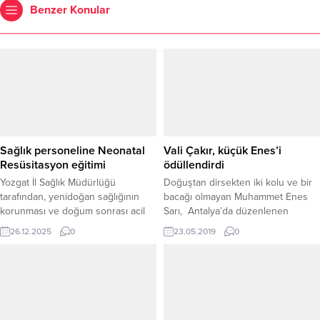
Benzer Konular
Sağlık personeline Neonatal
Vali Çakır, küçük Enes’i
Resüsitasyon eğitimi
ödüllendirdi
Yozgat İl Sağlık Müdürlüğü
Doğuştan dirsekten iki kolu ve bir
tarafından, yenidoğan sağlığının
bacağı olmayan Muhammet Enes
korunması ve doğum sonrası acil
Sarı, Antalya’da düzenlenen
durumlarda doğru ve zamanında
turnuvada Türkiye Şampiyonu oldu.
26.12.2025
0
23.05.2019
0
müdahalenin sağlanması amacıyla
Şampiyon küçük Muhammed Enes’i
Neonatal Resüsitasyon Programı
makamında ağırlayan Vali Çakır,
(NRP) Eğitimi düzenlendi. Üç gün
Enes’i tebrik ederek çeşitli
süren eğitim programına, il
hediyelerle ödüllendirdi.
genelindeki sağlık tesislerinde
görev yapan çok sayıda sağlık