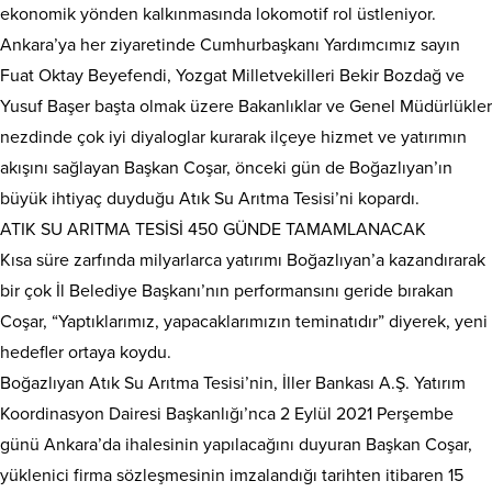
ekonomik yönden kalkınmasında lokomotif rol üstleniyor.
Ankara’ya her ziyaretinde Cumhurbaşkanı Yardımcımız sayın
Fuat Oktay Beyefendi, Yozgat Milletvekilleri Bekir Bozdağ ve
Yusuf Başer başta olmak üzere Bakanlıklar ve Genel Müdürlükler
nezdinde çok iyi diyaloglar kurarak ilçeye hizmet ve yatırımın
akışını sağlayan Başkan Coşar, önceki gün de Boğazlıyan’ın
büyük ihtiyaç duyduğu Atık Su Arıtma Tesisi’ni kopardı.
ATIK SU ARITMA TESİSİ 450 GÜNDE TAMAMLANACAK
Kısa süre zarfında milyarlarca yatırımı Boğazlıyan’a kazandırarak
bir çok İl Belediye Başkanı’nın performansını geride bırakan
Coşar, “Yaptıklarımız, yapacaklarımızın teminatıdır” diyerek, yeni
hedefler ortaya koydu.
Boğazlıyan Atık Su Arıtma Tesisi’nin, İller Bankası A.Ş. Yatırım
Koordinasyon Dairesi Başkanlığı’nca 2 Eylül 2021 Perşembe
günü Ankara’da ihalesinin yapılacağını duyuran Başkan Coşar,
yüklenici firma sözleşmesinin imzalandığı tarihten itibaren 15