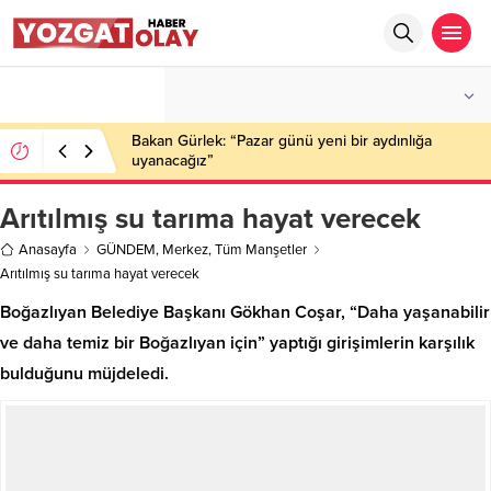
°C
YOZGAT
PARÇALI BULUTLU
Bakan Gürlek: “Pazar günü yeni bir aydınlığa
uyanacağız”
Arıtılmış su tarıma hayat verecek
Anasayfa
GÜNDEM
,
Merkez
,
Tüm Manşetler
Arıtılmış su tarıma hayat verecek
Boğazlıyan Belediye Başkanı Gökhan Coşar, “Daha yaşanabilir
ve daha temiz bir Boğazlıyan için” yaptığı girişimlerin karşılık
bulduğunu müjdeledi.