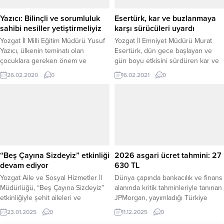
profesyoneli katıldı. Alanında
uzman eğitmenler tarafından
Yazıcı: Bilinçli ve sorumluluk
Esertürk, kar ve buzlanmaya
verilen eğitimlerde, yenidoğan
sahibi nesiller yetiştirmeliyiz
karşı sürücüleri uyardı
canlandırmasına ilişkin...
Yozgat İl Milli Eğitim Müdürü Yusuf
Yozgat İl Emniyet Müdürü Murat
Yazıcı, ülkenin teminatı olan
Esertürk, dün gece başlayan ve
çocuklara gereken önem ve
gün boyu etkisini sürdüren kar ve
değerin verilmesi gerektiğini
tipi nedeniyle yollarda oluşabilecek
26.02.2020
0
16.02.2021
0
belirterek, “Bilinçli ve sorumluluk
buzlanmaya karşı sürücüleri daha
sahibi nesiller yetiştirmeliyiz.”dedi.
dikkatli araç kullanmaları
konusunda uyardı.
“Beş Çayına Sizdeyiz” etkinliği
2026 asgari ücret tahmini: 27
devam ediyor
630 TL
Yozgat Aile ve Sosyal Hizmetler İl
Dünya çapında bankacılık ve finans
Müdürlüğü, “Beş Çayına Sizdeyiz”
alanında kritik tahminleriyle tanınan
etkinliğiyle şehit aileleri ve
JPMorgan, yayımladığı Türkiye
gazilerine moral vermeye devam
Tüketici Şirketleri 2026 Görünümü
23.01.2025
0
11.12.2025
0
ediyor. Aile yılı kapsamında büyük
raporunda 2026 yılı asgari ücret