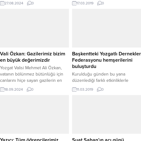
güçlendirmeye devam ediyor.
geçireceklerini belirterek, “Seçim
27.08.2024
0
17.03.2019
0
vaadi değil biz ne söz verdiysek
hepsini yerine getireceğiz.”dedi.
Vali Özkan: Gazilerimiz bizim
Başkentteki Yozgatlı Dernekler
en büyük değerimizdir
Federasyonu hemşerilerini
buluşturdu
Yozgat Valisi Mehmet Ali Özkan,
vatanın bölünmez bütünlüğü için
Kurulduğu günden bu yana
canlarını hiçe sayan gazilerin en
düzenlediği farklı etkinliklerle
büyük değerleri olduğunu söyledi.
Yozgatlıları bir araya getiren
18.09.2024
0
11.03.2019
0
Başkentteki Yozgatlı Dernekler
Federasyonu her yıl geleneksel
hale getirdiği “Arabaşı ve Muhabbet
Gecesi” programıyla hemşerilerini
buluşturdu.
Yazıcı: Tüm öğrencilerimiz
Suat Şahan’ın acı günü