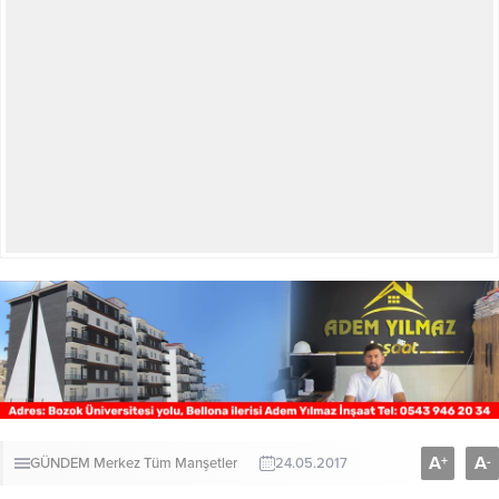
A
A
+
-
GÜNDEM
Merkez
Tüm Manşetler
24.05.2017