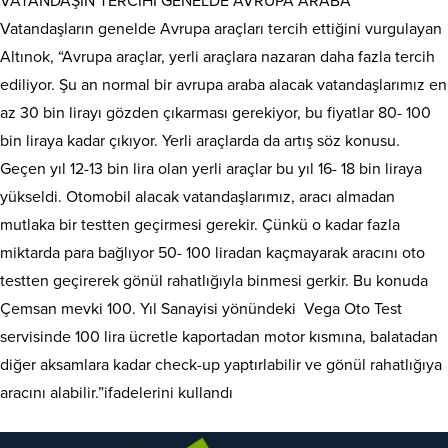
VATANDAŞIN TERCİHİ GENELDE AVRUPA ARABA
Vatandaşların genelde Avrupa araçları tercih ettiğini vurgulayan
Altınok, “Avrupa araçlar, yerli araçlara nazaran daha fazla tercih
ediliyor. Şu an normal bir avrupa araba alacak vatandaşlarımız en
az 30 bin lirayı gözden çıkarması gerekiyor, bu fiyatlar 80- 100
bin liraya kadar çıkıyor. Yerli araçlarda da artış söz konusu.
Geçen yıl 12-13 bin lira olan yerli araçlar bu yıl 16- 18 bin liraya
yükseldi. Otomobil alacak vatandaşlarımız, aracı almadan
mutlaka bir testten geçirmesi gerekir. Çünkü o kadar fazla
miktarda para bağlıyor 50- 100 liradan kaçmayarak aracını oto
testten geçirerek gönül rahatlığıyla binmesi gerkir. Bu konuda
Çemsan mevki 100. Yıl Sanayisi yönündeki Vega Oto Test
servisinde 100 lira ücretle kaportadan motor kısmına, balatadan
diğer aksamlara kadar check-up yaptırlabilir ve gönül rahatlığıya
aracını alabilir.”ifadelerini kullandı