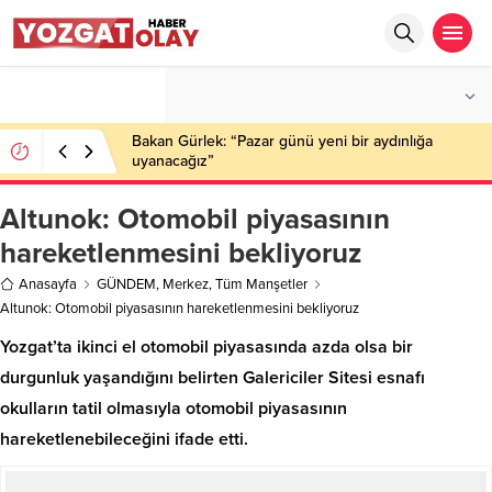
°C
YOZGAT
PARÇALI BULUTLU
Bakan Gürlek: “Pazar günü yeni bir aydınlığa
uyanacağız”
Altunok: Otomobil piyasasının
hareketlenmesini bekliyoruz
Anasayfa
GÜNDEM
,
Merkez
,
Tüm Manşetler
Altunok: Otomobil piyasasının hareketlenmesini bekliyoruz
Yozgat’ta ikinci el otomobil piyasasında azda olsa bir
durgunluk yaşandığını belirten Galericiler Sitesi esnafı
okulların tatil olmasıyla otomobil piyasasının
hareketlenebileceğini ifade etti.