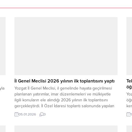
İl Genel Meclisi 2026 yılının ilk toplantısını yaptı
Te
öğ
yla
Yozgat İl Genel Meclisi, il genelinde hayata geçirilmesi
planlanan yatırımlar, imar düzenlemeleri ve mülkiyetle
Yoz
ilgili konuların ele alındığı 2026 yılının ilk toplantısını
öğr
gerçekleştirdi. İl Özel İdaresi toplantı salonunda yapılan
ken
oturumda önemli gündem maddeleri masaya yatırıldı.
siz
05.01.2026
0
Meclis Başkanı Adnan Ünal başkanlığında
eği
gerçekleştirilen toplantıda, gündemde yer alan 4 madde
görüşülerek detaylı incelenmek...