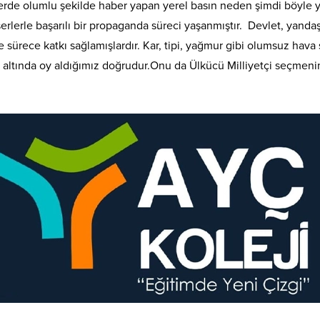
lerde olumlu şekilde haber yapan yerel basın neden şimdi böyle 
nserlerle başarılı bir propaganda süreci yaşanmıştır. Devlet, yan
e sürece katkı sağlamışlardır. Kar, tipi, yağmur gibi olumsuz hava
u altında oy aldığımız doğrudur.Onu da Ülkücü Milliyetçi seçmenim