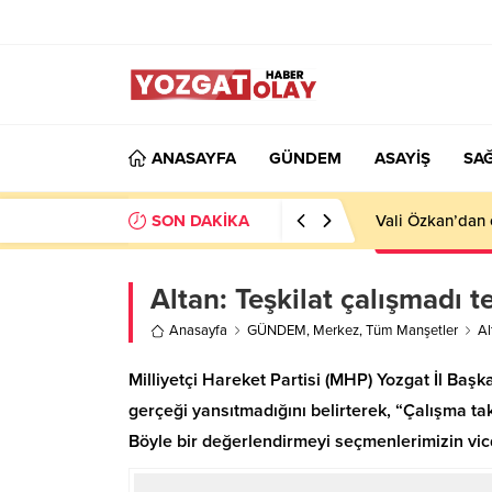
ANASAYFA
GÜNDEM
ASAYİŞ
SAĞ
SON DAKİKA
Vali Özkan’dan 
Altan: Teşkilat çalışmadı 
Anasayfa
GÜNDEM
,
Merkez
,
Tüm Manşetler
Al
Milliyetçi Hareket Partisi (MHP) Yozgat İl Başka
gerçeği yansıtmadığını belirterek, “Çalışma tak
Böyle bir değerlendirmeyi seçmenlerimizin vic