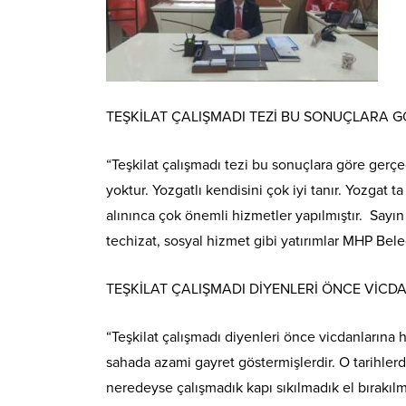
TEŞKİLAT ÇALIŞMADI TEZİ BU SONUÇLARA 
“Teşkilat çalışmadı tezi bu sonuçlara göre gerç
yoktur. Yozgatlı kendisini çok iyi tanır. Yozgat t
alınınca çok önemli hizmetler yapılmıştır. Sayı
techizat, sosyal hizmet gibi yatırımlar MHP Bele
TEŞKİLAT ÇALIŞMADI DİYENLERİ ÖNCE VİC
“Teşkilat çalışmadı diyenleri önce vicdanlarına ha
sahada azami gayret göstermişlerdir. O tarihlerde
neredeyse çalışmadık kapı sıkılmadık el bırakıl