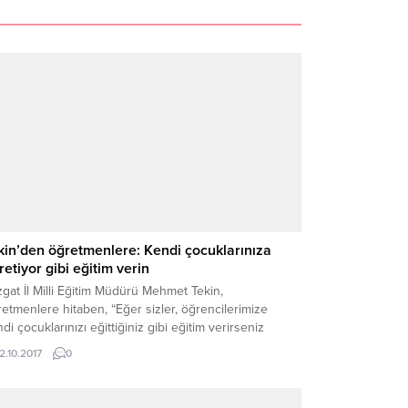
kin’den öğretmenlere: Kendi çocuklarınıza
retiyor gibi eğitim verin
gat İl Milli Eğitim Müdürü Mehmet Tekin,
etmenlere hitaben, “Eğer sizler, öğrencilerimize
di çocuklarınızı eğittiğiniz gibi eğitim verirseniz
lerin çocukları da öğretmenlerinden aynı şekilde
12.10.2017
0
tim alacaklardır. Bu bir empati meselesidir.”dedi.