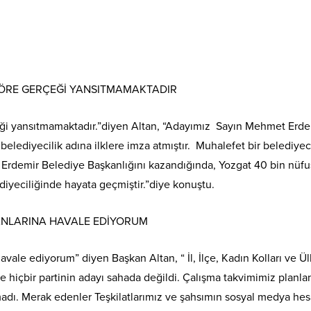
GÖRE GERÇEĞİ YANSITMAMAKTADIR
eği yansıtmamaktadır.”diyen Altan, “Adayımız Sayın Mehmet Erdemi
a belediyecilik adına ilklere imza atmıştır. Muhalefet bir belediyec
n Erdemir Belediye Başkanlığını kazandığında, Yozgat 40 bin nüfus
diyeciliğinde hayata geçmiştir.”diye konuştu.
DANLARINA HAVALE EDİYORUM
vale ediyorum” diyen Başkan Altan, “ İl, İlçe, Kadın Kolları ve Ülk
 hiçbir partinin adayı sahada değildi. Çalışma takvimimiz planlandı
madı. Merak edenler Teşkilatlarımız ve şahsımın sosyal medya hesa