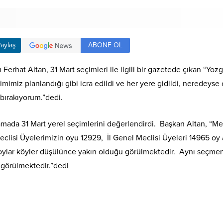
ABONE OL
aylaş
ı Ferhat Altan, 31 Mart seçimleri ile ilgili bir gazetede çıkan “Yoz
mimiz planlandığı gibi icra edildi ve her yere gidildi, neredeyse 
bırakıyorum.”dedi.
klamada 31 Mart yerel seçimlerini değerlendirdi. Başkan Altan, “M
isi Üyelerimizin oyu 12929, İl Genel Meclisi Üyeleri 14965 oy a
oylar köyler düşülünce yakın olduğu görülmektedir. Aynı seçmeni
 görülmektedir.”dedi