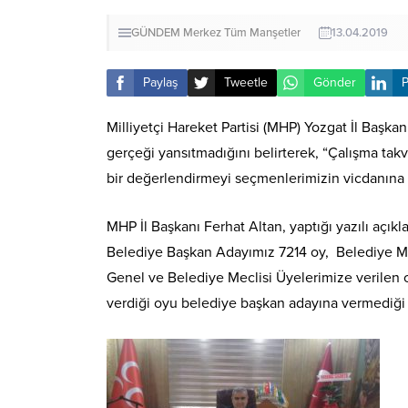
GÜNDEM
Merkez
Tüm Manşetler
13.04.2019
Paylaş
Tweetle
Gönder
P
Milliyetçi Hareket Partisi (MHP) Yozgat İl Başkan
gerçeği yansıtmadığını belirterek, “Çalışma takvi
bir değerlendirmeyi seçmenlerimizin vicdanına 
MHP İl Başkanı Ferhat Altan, yaptığı yazılı açı
Belediye Başkan Adayımız 7214 oy, Belediye Mecl
Genel ve Belediye Meclisi Üyelerimize verilen 
verdiği oyu belediye başkan adayına vermediği