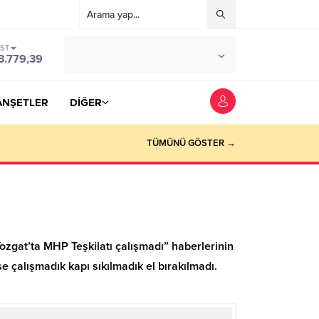
IST
°C
YOZGAT
3.779,39
PARÇALI BULUTLU
ANŞETLER
DİĞER
TÜMÜNÜ GÖSTER →
“Yozgat’ta MHP Teşkilatı çalışmadı” haberlerinin
se çalışmadık kapı sıkılmadık el bırakılmadı.