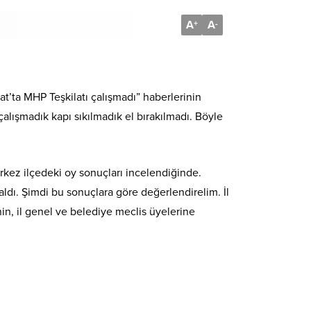
A
A
+
-
gat’ta MHP Teşkilatı çalışmadı” haberlerinin
çalışmadık kapı sıkılmadık el bırakılmadı. Böyle
erkez ilçedeki oy sonuçları incelendiğinde.
ldı. Şimdi bu sonuçlara göre değerlendirelim. İl
n, il genel ve belediye meclis üyelerine