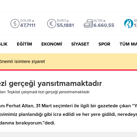
DOLAR
EURO
ALTIN
B
47,7111
55,1881
6.660,55
1
LIK
EĞİTİM
EKONOMİ
SİYASET
SPOR
TÜM M
önemli isimlere ziyaret
tezi gerçeği yansıtmamaktadır
tan: Teşkilat çalışmadı tezi gerçeği yansıtmamaktadır
nı Ferhat Altan, 31 Mart seçimleri ile ilgili bir gazetede çıkan 
vimimiz planlandığı gibi icra edildi ve her yere gidildi, neredey
danına bırakıyorum.”dedi.