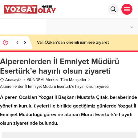
°C
YOZGAT
AZ BULUTLU
Vali Özkan’dan önemli isimlere ziyaret
Alperenlerden İl Emniyet Müdürü
Esertürk’e hayırlı olsun ziyareti
Anasayfa
GÜNDEM
,
Merkez
,
Tüm Manşetler
Alperenlerden İl Emniyet Müdürü Esertürk’e hayırlı olsun ziyareti
Alperen Ocakları Yozgat İl Başkanı Mustafa Çıtak, beraberinde
yönetim kurulu üyeleri ile birlikte geçtiğimiz günlerde Yozgat İl
Emniyet Müdürlüğü görevine atanan Murat Esertürk’e hayırlı
olsun ziyaretinde bulundu.