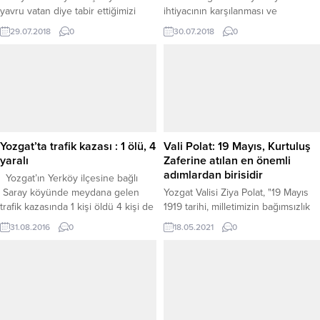
yavru vatan diye tabir ettiğimizi
ihtiyacının karşılanması ve
Kıbrıs’a yaptık. İlk il ziyaretimizi de
yaygınlaştırılmasına yönelik
29.07.2018
0
30.07.2018
0
kendi memleketimize, kendi
başlattığı uygulamalar kapsamında,
topraklarımıza yapmış olduk.
çiftçinin girdi maliyetlerinin
Dolayısıyla, bundan son derece
düşürülmesi ve zaman kaybının
mutluyum.”dedi. Cumhurbaşkanı
önlenmesi için başlattığı toprak
Yardımcısı Fuat Oktay, memleketi
işlemsiz tarımla Fakıbeyli ve Tayip
Yozgat’ta bir dizi ziyaret ve
köylerinde ekimi yapılan Macar
incelemelerde bulundu.
fiğinin hasadı yapıldı
Cumhurbaşkanlığı yardımcılığı
Yozgat’ta trafik kazası : 1 ölü, 4
Vali Polat: 19 Mayıs, Kurtuluş
görevine geldikten sonra ilk...
yaralı
Zaferine atılan en önemli
adımlardan birisidir
Yozgat’ın Yerköy ilçesine bağlı
Saray köyünde meydana gelen
Yozgat Valisi Ziya Polat, "19 Mayıs
trafik kazasında 1 kişi öldü 4 kişi de
1919 tarihi, milletimizin bağımsızlık
yaralandı. Edinilen bilgiye göre
iradesinin Samsun'dan başlayarak,
31.08.2016
0
18.05.2021
0
Ankara’dan çocukları Hazal Duru
tüm Türkiye'ye yayıldığı bir gündür
Gümüşsu’nun tedavisinden dönen
ve Kurtuluş Zaferine atılan en
Celalettin Gümüşsu idaresindeki 66
önemli adımlardan birisidir."dedi.
AC 619 plakalı otomobil,
Sarayköy’de önde giden çimento
taşıyan Bahattin Aslaner (34)