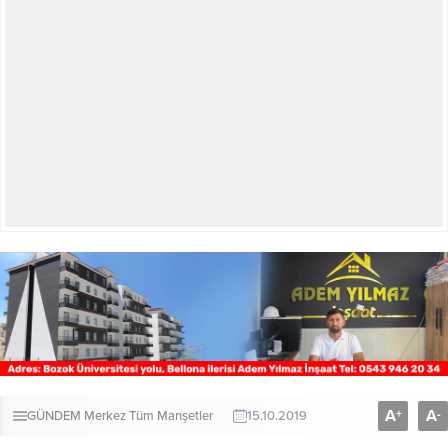
A
A
+
-
GÜNDEM
Merkez
Tüm Manşetler
15.10.2019