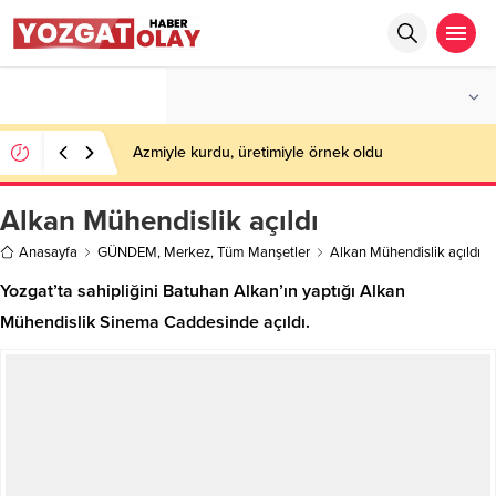
°C
YOZGAT
PARÇALI BULUTLU
Azmiyle kurdu, üretimiyle örnek oldu
Alkan Mühendislik açıldı
Anasayfa
GÜNDEM
,
Merkez
,
Tüm Manşetler
Alkan Mühendislik açıldı
Yozgat’ta sahipliğini Batuhan Alkan’ın yaptığı Alkan
Mühendislik Sinema Caddesinde açıldı.