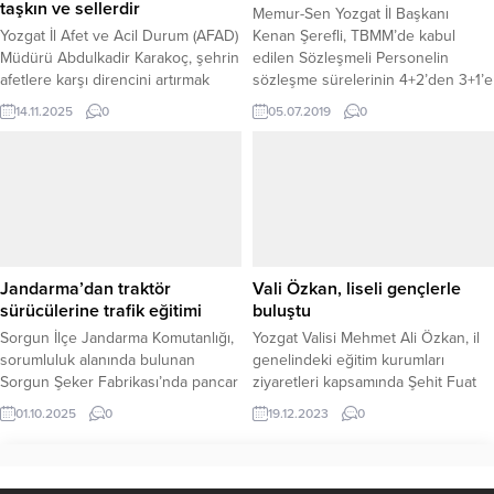
taşkın ve sellerdir
Memur-Sen Yozgat İl Başkanı
Yozgat İl Afet ve Acil Durum (AFAD)
Kenan Şerefli, TBMM’de kabul
Müdürü Abdulkadir Karakoç, şehrin
edilen Sözleşmeli Personelin
afetlere karşı direncini artırmak
sözleşme sürelerinin 4+2’den 3+1’e
amacıyla hazırlanan İl Afet Risk
düşürülmesine yönelik yasa teklifini
14.11.2025
0
05.07.2019
0
Azaltma Planı’ndaki (İRAP) son
eleştirdi.
durumu kamuoyu ile paylaştı.
Karakoç, özellikle yüksek öncelikli
olarak tanımlanan “Kırmızı
Eylemler”de %81’lik bir tamamlanma
oranına ulaşıldığını belirterek, ” En
belirgin risklerden biri taşkın ve
sellerdir....
Jandarma’dan traktör
Vali Özkan, liseli gençlerle
sürücülerine trafik eğitimi
buluştu
Sorgun İlçe Jandarma Komutanlığı,
Yozgat Valisi Mehmet Ali Özkan, il
sorumluluk alanında bulunan
genelindeki eğitim kurumları
Sorgun Şeker Fabrikası’nda pancar
ziyaretleri kapsamında Şehit Fuat
taşıyan traktör sürücülerine yönelik
Bahadır Buharalıoğlu Anadolu
01.10.2025
0
19.12.2023
0
eğitim semineri düzenledi. Seminer
Lisesi'ni ziyaret ederek
kapsamında sürücülere, yükleme
öğrencilerle bir araya geldi.
kuralları, gece şartlarında araç
ışıklandırmaları, reflektör kullanımı