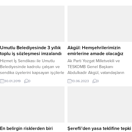
Umutlu Belediyesinde 3 yıllık
Akgül: Hemşehrilerimizin
toplu iş sözleşmesi imzalandı
emirlerine amade olacağız
Hizmet İş Sendikası ile Umutlu
Ak Parti Yozgat Milletvekili ve
Belediyesinde kadrolu çalışan ve
TESKOMB Genel Başkanı
sendika üyelerini kapsayan işçilerle
Abdulkadir Akgül, vatandaşların
3 yıllık toplu iş sözleşmesi
memnuniyetinin her şeyden önemli
30.01.2019
0
13.06.2023
0
imzalandı.
olduğunu belirterek
“Hemşehrilerimizin emirlerine
amade olacağız.”dedi.
En belirgin risklerden biri
Şerefli’den yasa teklifine tepki