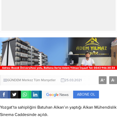
A
A
+
-
GÜNDEM
Merkez
Tüm Manşetler
25.03.2021
ABONE OL
Yozgat’ta sahipliğini Batuhan Alkan’ın yaptığı Alkan Mühendislik
Sinema Caddesinde açıldı.