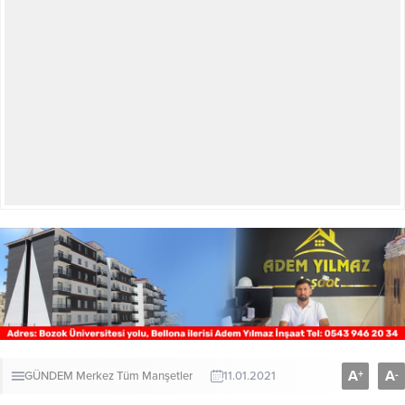
A
A
+
-
GÜNDEM
Merkez
Tüm Manşetler
11.01.2021