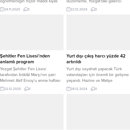
öğretmenliğin hiçbir maddi kıyas
düzenleme, Yozgat’taki galerici
kabul etmeyecek ölçüde ulvi
esnafının tepkisine yol açtı. Yeni
24.11.2020
0
22.12.2024
0
niteliklere sahip olan kutsal bir
uygulamaya göre, araç alacak
meslek olduğunu söyledi.
kişiler, devir işlemi yapılmadan trafik
sigortasını yaptırmak zorunda
olacak. Sigortası olmayan araçların
devir işlemleri noter tarafından
gerçekleştirilmeyecek. Düzenleme,
Resmi Gazete’de yayımlanarak
yürürlüğe girdi. Yozgat Galericiler
Şehitler Fen Lisesi’nden
Yurt dışı çıkış harcı yüzde 42
Sitesi’nde oto alım-satımı yapan
anlamlı program
artırıldı
Ferhat...
Yozgat Şehitler Fen Lisesi
Yurt dışı seyahati yapacak Türk
tarafından İstiklâl Marşı’nın şairi
vatandaşları için önemli bir gelişme
Mehmet Akif Ersoy’u anma haftası
yaşandı. Hazine ve Maliye
dolayısıyla anma programı
Bakanlığı, 1 Ocak 2024 tarihinden
22.12.2025
0
28.12.2024
0
düzenlendi. Program, Büyük
itibaren geçerli olacak yeni
Sinema Kültür ve Sanat
düzenlemeyi duyurdu. Resmi
Merkezi’nde gerçekleştirildi. Sergi
Gazete’de yayımlanan “Yurt Dışı
açılışıyla başlayan programa Yozgat
Çıkış Harcı Uygulama Tebliği” ile,
Vali Yardımcısı Ömer Faruk Duran, İl
yurt dışına çıkış yapacak
Millî Eğitim Müdürü İsmail
vatandaşlar için uygulanan harç
Altınkaynak, İl Sağlık Müdürü
bedeli yüzde 42 oranında artırılarak