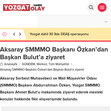
°C
YOZGAT
PARÇALI BULUTLU
Yozgat dahil 30 İlde DEAŞ operasyonu
Aksaray SMMMO Başkanı Özkan’dan
Başkan Bulut’a ziyaret
Anasayfa
GÜNDEM
,
Merkez
,
Tüm Manşetler
Aksaray SMMMO Başkanı Özkan’dan Başkan Bulut’a ziyaret
Aksaray Serbest Muhasebeci ve Mali Müşavirler Odası
(SMMMO) Başkanı Abdurrahman Özkan, Yozgat SMMMO
Başkanı Ahmet Bulut’u makamında ziyaret ederek mesleki
konular hakkında fikir alışverişinde bulundu.