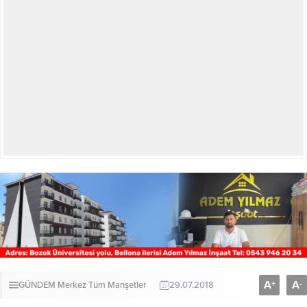
A
A
+
-
GÜNDEM
Merkez
Tüm Manşetler
29.07.2018