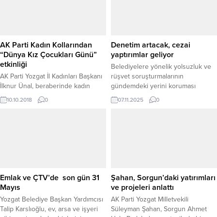
AK Parti Kadın Kollarından
Denetim artacak, cezai
“Dünya Kız Çocukları Günü”
yaptırımlar geliyor
etkinliği
Belediyelere yönelik yolsuzluk ve
AK Parti Yozgat İl Kadınları Başkanı
rüşvet soruşturmalarının
İlknur Ünal, beraberinde kadın
gündemdeki yerini koruması
kolları üyesi ile birlikte 11 Ekim
üzerine AK Parti, yerel
10.10.2018
0
07.11.2025
0
Dünya Kız Çocukları Günü
yönetimlerde mali disiplini
dolayısıyla Şehir Hastanesi Yeni
güçlendirecek yeni düzenlemeler
Doğan Bakım Ünitesini ziyaret
için harekete geçti. Taslak
ederek aileleri tebrik etti.
çalışmaya göre belediyelerin
harcamaları daha sıkı
denetlenecek, öz kaynak üretimi
zorunlu hale gelecek ve görevini
aksatan belediyelere cezai
Emlak ve ÇTV’de son gün 31
Şahan, Sorgun’daki yatırımları
yaptırımlar uygulanacak. HİZMET
Mayıs
ve projeleri anlattı
HİYERARŞİSİ VE MERKEZİ
Yozgat Belediye Başkan Yardımcısı
AK Parti Yozgat Milletvekili
MÜDAHALE Hükümet, kamu...
Talip Karslıoğlu, ev, arsa ve işyeri
Süleyman Şahan, Sorgun Ahmet