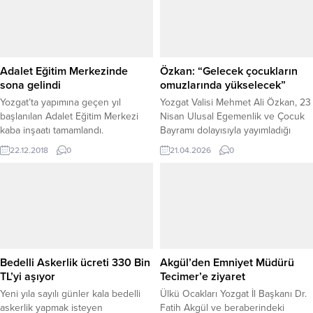
Adalet Eğitim Merkezinde
Özkan: “Gelecek çocukların
sona gelindi
omuzlarında yükselecek”
Yozgat’ta yapımına geçen yıl
Yozgat Valisi Mehmet Ali Özkan, 23
başlanılan Adalet Eğitim Merkezi
Nisan Ulusal Egemenlik ve Çocuk
kaba inşaatı tamamlandı.
Bayramı dolayısıyla yayımladığı
mesajında, geleceğin teminatı olan
22.12.2018
0
21.04.2026
0
çocuklara duyulan güveni
vurguladı. Vali Özkan, geleceğin
çocukların omuzlarında
yükseleceğini belirterek, milletin en
büyük gücünün genç nesiller
olduğunu ifade etti. Vali Özkan,
mesajında millet iradesinin
tecelligâhı olan TBMM’nin açılışının,
Bedelli Askerlik ücreti 330 Bin
Akgül’den Emniyet Müdürü
bağımsızlık mücadelesinin en...
TL’yi aşıyor
Tecimer’e ziyaret
Yeni yıla sayılı günler kala bedelli
Ülkü Ocakları Yozgat İl Başkanı Dr.
askerlik yapmak isteyen
Fatih Akgül ve beraberindeki