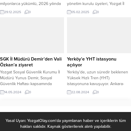
milyonlarca yükümlü, 2026 yılında
yönetim kurulu üyeleri, Yozgat İl
uygulanacak bedelli askerlik
Emniyet Müdürü Recep Tecimer’i
29.12.2025
0
05.02.2025
0
ücretini merakla araştırıyor. Yıl
makamında ziyaret etti. Ziyarette, İl
sonuna yaklaşılmasıyla birlikte
Emniyet Müdürü Tecimer’e
“2026 bedelli askerlik ücreti ne
misafirperverliği ve sıcak
kadar olacak?” sorusu arama
karşılaması için teşekkürler eden
motorlarında en çok aratılan
Başkan Akgül, Yozgat’ın huzur ve
başlıklar arasında yer aldı. ZAM
güvenliği noktasında güvenlik
ORANI ENFLASYONA
güçlerinin her zaman önemli bir rol
ENDEKSLİBedelli askerlik ücreti,
oynadığını vurguladı....
SGK İl Müdürü Demir’den Vali
Yerköy’e YHT istasyonu
memur maaş katsayısındaki artışa...
Özkan’a ziyaret
açılıyor
Yozgat Sosyal Güvenlik Kurumu İl
Yerköy’de, uzun süredir beklenen
Müdürü Yunus Demir, Sosyal
Yüksek Hızlı Tren (YHT)
Güvenlik Haftası kapsamında
istasyonuna kavuşuyor. Ankara-
Yozgat Valisi Mehmet Ali Özkan’ı
Yozgat-Sivas YHT Hattı’nın en
14.05.2024
0
22.08.2024
0
makamında ziyaret etti.
önemli duraklarından biri olan
Yerköy YHT İstasyonu, 23 Ağustos
Cuma günü hizmete açılacak.
Yasal Uyarı: YozgatOlay.com'da yayımlanan haber ve içeriklerin tüm
hakları saklıdır. Kaynak gösterilerek alıntı yapılabilir.