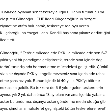
TBMM’de oylanan son tezkereyle ilgili CHP’nin tutumunu da
eleştiren Gündoğdu, CHP lideri Kılıçdaroğlu’nun Yozgat
ziyaretine atıfta bulunarak, teskereye red oyu veren
Kılıçdaroğlu’na Yozgatlıların Kandili başlarına yıkarız dedirttiğini
ifade etti.
Gündoğdu, “ Terörle mücadelede PKK ile mücadelede son 6-7
yıldır yeni bir paradigma geliştirerek, terörle sınır içinde değil,
terörü sınır dışında bertaraf etme mücadelesi geliştirdik. Çünkü
siz sınır dışında PKK’yı engellemezseniz sınır içerisinde rahat
etme şansınız yok. Bunun içindir ki 40 yıllık PKK’yı bitirme
noktasına geldik. Bu tezkere de 5-6 yıldır gelen teskerelerin
aynısı, yılı 2 yıl, daha önce 18 ay olanı var ama içeride yabancı
asker bulundurma, dışarıya asker gönderme metin olduğu gibi
aynı, şimdi ana muhalefet geçmişteki bütün teskerelere ‘evet’