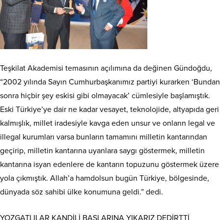
Teşkilat Akademisi temasının açılımına da değinen Gündoğdu,
“2002 yılında Sayın Cumhurbaşkanımız partiyi kurarken ‘Bundan
sonra hiçbir şey eskisi gibi olmayacak’ cümlesiyle başlamıştık.
Eski Türkiye’ye dair ne kadar vesayet, teknolojide, altyapıda geri
kalmışlık, millet iradesiyle kavga eden unsur ve onların legal ve
illegal kurumları varsa bunların tamamını milletin kantarından
geçirip, milletin kantarına uyanlara saygı göstermek, milletin
kantarına isyan edenlere de kantarın topuzunu göstermek üzere
yola çıkmıştık. Allah’a hamdolsun bugün Türkiye, bölgesinde,
dünyada söz sahibi ülke konumuna geldi.” dedi.
YOZGATLILAR KANDİLİ BAŞLARINA YIKARIZ DEDİRTTİ