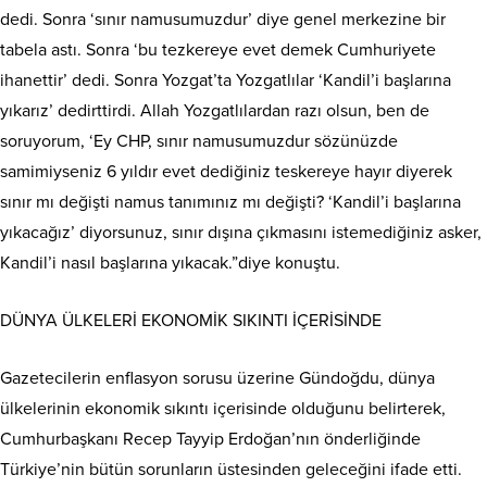
dedi. Sonra ‘sınır namusumuzdur’ diye genel merkezine bir
tabela astı. Sonra ‘bu tezkereye evet demek Cumhuriyete
ihanettir’ dedi. Sonra Yozgat’ta Yozgatlılar ‘Kandil’i başlarına
yıkarız’ dedirttirdi. Allah Yozgatlılardan razı olsun, ben de
soruyorum, ‘Ey CHP, sınır namusumuzdur sözünüzde
samimiyseniz 6 yıldır evet dediğiniz teskereye hayır diyerek
sınır mı değişti namus tanımınız mı değişti? ‘Kandil’i başlarına
yıkacağız’ diyorsunuz, sınır dışına çıkmasını istemediğiniz asker,
Kandil’i nasıl başlarına yıkacak.”diye konuştu.
DÜNYA ÜLKELERİ EKONOMİK SIKINTI İÇERİSİNDE
Gazetecilerin enflasyon sorusu üzerine Gündoğdu, dünya
ülkelerinin ekonomik sıkıntı içerisinde olduğunu belirterek,
Cumhurbaşkanı Recep Tayyip Erdoğan’nın önderliğinde
Türkiye’nin bütün sorunların üstesinden geleceğini ifade etti.