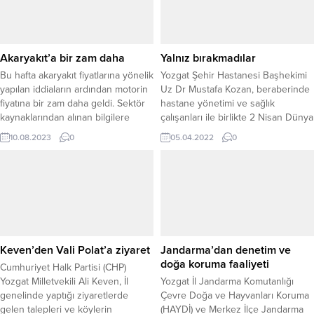
Akaryakıt’a bir zam daha
Yalnız bırakmadılar
Bu hafta akaryakıt fiyatlarına yönelik
Yozgat Şehir Hastanesi Başhekimi
yapılan iddiaların ardından motorin
Uz Dr Mustafa Kozan, beraberinde
fiyatına bir zam daha geldi. Sektör
hastane yönetimi ve sağlık
kaynaklarından alınan bilgilere
çalışanları ile birlikte 2 Nisan Dünya
göre, bu gece yarısından itibaren
Otizm Farkındalık Günü dolayısıyla
10.08.2023
0
05.04.2022
0
motorin fiyatı litre başına 1 lira 80
Uğur Bektaş Özel Eğitim İş
kuruş artış gösterecek.
Uygulama Merkezi Okulunu ziyaret
ederek öğrenci ve öğretmenleri
yalnız bırakmadılar. Başhekim
Mustafa Kozan ve sağlık çalışanları
Dünya Otizm Farkındalık Günü’ne
dikkat çekmek...
Keven’den Vali Polat’a ziyaret
Jandarma’dan denetim ve
doğa koruma faaliyeti
Cumhuriyet Halk Partisi (CHP)
Yozgat Milletvekili Ali Keven, İl
Yozgat İl Jandarma Komutanlığı
genelinde yaptığı ziyaretlerde
Çevre Doğa ve Hayvanları Koruma
gelen talepleri ve köylerin
(HAYDİ) ve Merkez İlçe Jandarma