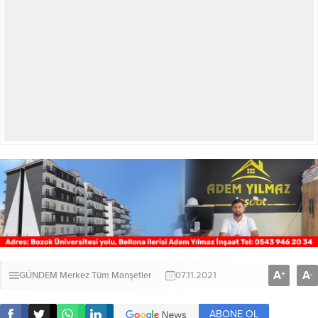
A
A
+
-
GÜNDEM
Merkez
Tüm Manşetler
07.11.2021
ABONE OL