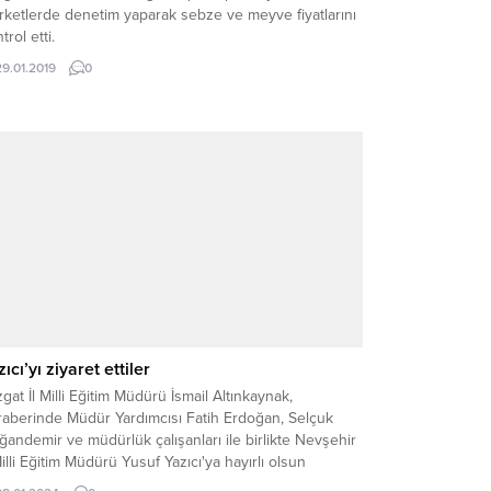
rketlerde denetim yaparak sebze ve meyve fiyatlarını
trol etti.
29.01.2019
0
ıcı’yı ziyaret ettiler
gat İl Milli Eğitim Müdürü İsmail Altınkaynak,
raberinde Müdür Yardımcısı Fatih Erdoğan, Selçuk
andemir ve müdürlük çalışanları ile birlikte Nevşehir
Milli Eğitim Müdürü Yusuf Yazıcı'ya hayırlı olsun
aretinde bulundu.