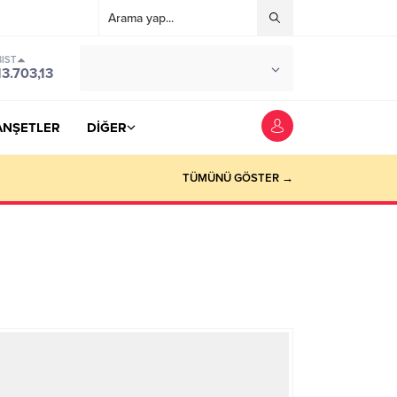
BIST
°C
YOZGAT
13.703,13
PARÇALI BULUTLU
ANŞETLER
DİĞER
TÜMÜNÜ GÖSTER →