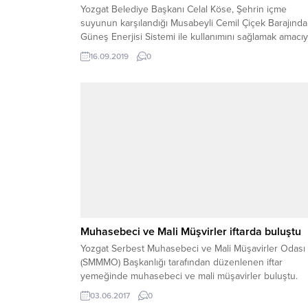
Yozgat Belediye Başkanı Celal Köse, Şehrin içme
suyunun karşılandığı Musabeyli Cemil Çiçek Barajında
Güneş Enerjisi Sistemi ile kullanımını sağlamak amacıy
çalışmalara başladıklarını söyledi.
16.09.2019
0
Muhasebeci ve Mali Müşvirler iftarda buluştu
Yozgat Serbest Muhasebeci ve Mali Müşavirler Odası
(SMMMO) Başkanlığı tarafından düzenlenen iftar
yemeğinde muhasebeci ve mali müşavirler buluştu.
03.06.2017
0