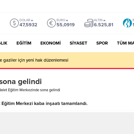
DOLAR
EURO
ALTIN
47,5932
55,0919
6.525,81
LIK
EĞİTİM
EKONOMİ
SİYASET
SPOR
TÜM M
ve gaziler için yeni hak düzenlemesi
sona gelindi
alet Eğitim Merkezinde sona gelindi
t Eğitim Merkezi kaba inşaatı tamamlandı.