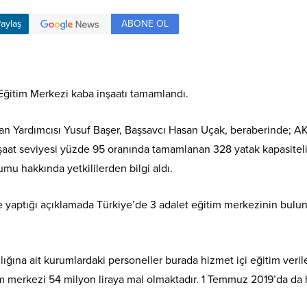
ABONE OL
aylaş
 Eğitim Merkezi kaba inşaatı tamamlandı.
şkan Yardımcısı Yusuf Başer, Başsavcı Hasan Uçak, beraberinde; 
inşaat seviyesi yüzde 95 oranında tamamlanan 328 yatak kapasitel
mu hakkında yetkililerden bilgi aldı.
ere yaptığı açıklamada Türkiye’de 3 adalet eğitim merkezinin bu
ğına ait kurumlardaki personeller burada hizmet içi eğitim verilec
 merkezi 54 milyon liraya mal olmaktadır. 1 Temmuz 2019’da da 