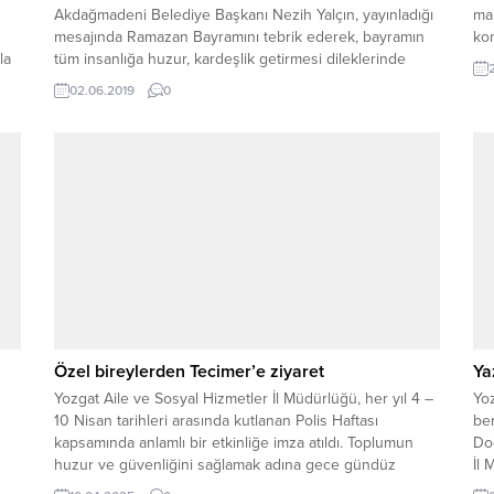
Akdağmadeni Belediye Başkanı Nezih Yalçın, yayınladığı
ma
mesajında Ramazan Bayramını tebrik ederek, bayramın
kon
la
tüm insanlığa huzur, kardeşlik getirmesi dileklerinde
bulundu.
02.06.2019
0
Özel bireylerden Tecimer’e ziyaret
Yaz
Yozgat Aile ve Sosyal Hizmetler İl Müdürlüğü, her yıl 4 –
Yoz
10 Nisan tarihleri arasında kutlanan Polis Haftası
be
kapsamında anlamlı bir etkinliğe imza atıldı. Toplumun
Doğ
huzur ve güvenliğini sağlamak adına gece gündüz
İl 
demeden fedakârca görev yapan emniyet teşkilatına, bu
ziy