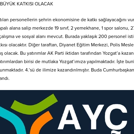
BÜYÜK KATKISI OLACAK
ılan personellerin şehrin ekonomisine de katkı sağlayacağını vu
lı alana salip merkezde 19 sınıf, 2 yemekhane, 1 spor salonu, 27 
k çalışma ve sosyal alanı mevcut. Burada yaklaşık 200 personel 
ısı olacaktır. Diğer taraftan, Diyanet Eğitim Merkezi, Polis Mesl
 olacak. Bu yatırımlar AK Parti iktidarı tarafından Yozgat’a kazan
ırımlardan birisi de mutlaka Yozgat’ımıza yapılmaktadır. İşte bun
nmaktadır. 4.’sü de ilimize kazandırılmıştır. Buda Cumhurbaşka
andı.