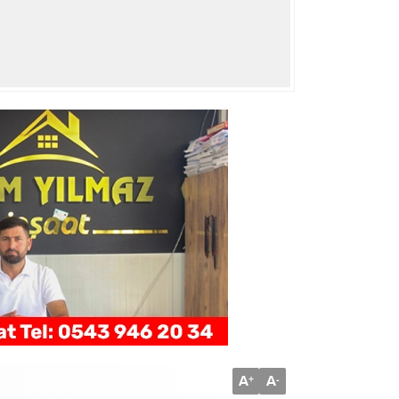
A
A
+
-