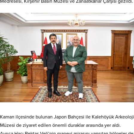
Medresesi, Kırşehir Basın Müzesi ve Zanaatkârlar Çarşısı gezildi.
Kaman ilçesinde bulunan Japon Bahçesi ile Kalehöyük Arkeoloji
Müzesi de ziyaret edilen önemli duraklar arasında yer aldı.
Ayrıca Hacı Bektaş Veli’nin manevi mirasını yansıtan bölgeler de