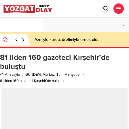
°C
YOZGAT
PARÇALI BULUTLU
Azmiyle kurdu, üretimiyle örnek oldu
81 ilden 160 gazeteci Kırşehir’de
buluştu
Anasayfa
GÜNDEM
,
Merkez
,
Tüm Manşetler
81 ilden 160 gazeteci Kırşehir’de buluştu