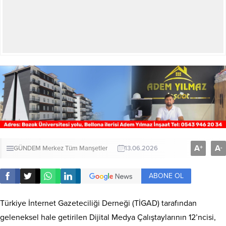
A
A
+
-
GÜNDEM
Merkez
Tüm Manşetler
13.06.2026
ABONE OL
Türkiye İnternet Gazeteciliği Derneği (TİGAD) tarafından
geleneksel hale getirilen Dijital Medya Çalıştaylarının 12’ncisi,