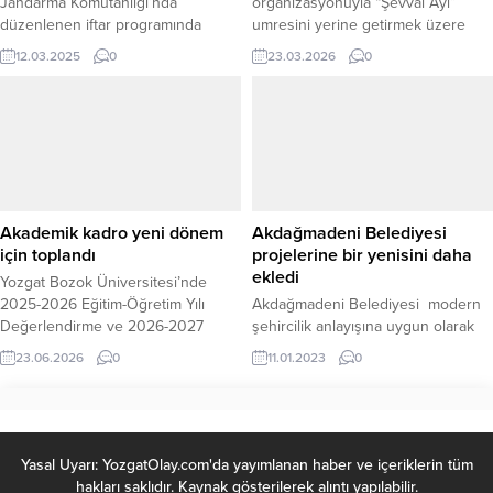
Jandarma Komutanlığı’nda
organizasyonuyla “Şevval Ayı”
düzenlenen iftar programında
umresini yerine getirmek üzere
jandarma personeli ile bir araya
kutsal topraklara gidecek
12.03.2025
0
23.03.2026
0
geldi. İl Jandarma Komutanı Kıdemli
vatandaşlar için uğurlama programı
Albay Cezmi Yalınkılıç’ın ev
düzenlendi. İl Müftülüğü’nde
sahipliğinde gerçekleşen iftar
gerçekleştirilen programda duygu
programına Yozgat Cumhuriyet
dolu anlar yaşandı. Uğurlama
Başsavcısı Recep Sevgili, İl Emniyet
programına katılan Yozgat İl
Müdürü Recep Tecimer, Yozgat
Müftüsü Nihat Kök, Kur’an-ı Kerim
Bozok Üniversitesi Rektörü Prof.
tilaveti ve ilahilerin ardından umreci
Dr. Evren Yaşar, İdare Mahkemesi
kafilesi için dua etti. Programda,
Akademik kadro yeni dönem
Akdağmadeni Belediyesi
Başkanı...
umre yolculuğunun manevi...
için toplandı
projelerine bir yenisini daha
ekledi
Yozgat Bozok Üniversitesi’nde
2025-2026 Eğitim-Öğretim Yılı
Akdağmadeni Belediyesi modern
Değerlendirme ve 2026-2027
şehircilik anlayışına uygun olarak
Eğitim-Öğretim Yılı Hazırlık
gerçekleştirdiği projelerine bir
23.06.2026
0
11.01.2023
0
Toplantısı gerçekleştirildi.
yenisini daha ekledi.
Üniversitenin akademik ve idari
süreçlerinin ele alındığı toplantıda,
geride kalan yılın değerlendirmesi
yapılırken yeni döneme ilişkin
Yasal Uyarı: YozgatOlay.com'da yayımlanan haber ve içeriklerin tüm
hedefler de masaya
hakları saklıdır. Kaynak gösterilerek alıntı yapılabilir.