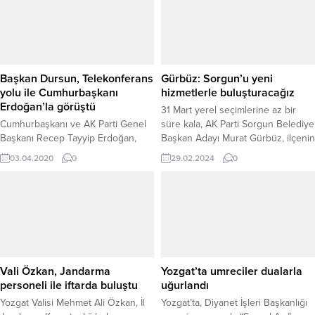
Başkan Dursun, Telekonferans
Gürbüz: Sorgun’u yeni
yolu ile Cumhurbaşkanı
hizmetlerle buluşturacağız
Erdoğan’la görüştü
31 Mart yerel seçimlerine az bir
Cumhurbaşkanı ve AK Parti Genel
süre kala, AK Parti Sorgun Belediye
Başkanı Recep Tayyip Erdoğan,
Başkan Adayı Murat Gürbüz, ilçenin
başkanlığında iki gün süren İl
geleceği için kutsal bir göreve talip
03.04.2020
0
29.02.2024
0
Başkanları toplantısı Koronavirüs
olduğunu belirterek, Sorgun'u daha
salgını dolayısıyla telekonferans
yaşanılır ve daha güzel bir kent
yoluyla gerçekleştirildi.
haline getirmeyi hedeflediklerini
söyledi.
Vali Özkan, Jandarma
Yozgat’ta umreciler dualarla
personeli ile iftarda buluştu
uğurlandı
Yozgat Valisi Mehmet Ali Özkan, İl
Yozgat’ta, Diyanet İşleri Başkanlığı