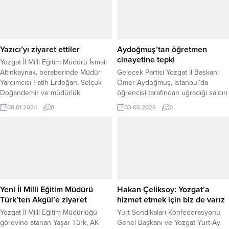
ziyarette öğretmenin sağlık durumu
ile devam etti. Prof. Dr Demirer,
hakkında yetkililerden bilgi alan
Sorgun’da, parti teşkilatı, esnaf ve
Altınkaynak, tedavi sürecini
vatandaşlarla bir araya geldi.
yakından takip ettiklerini belirtti.
Öğretmenle de bir süre görüşen
Yazıcı’yı ziyaret ettiler
Aydoğmuş’tan öğretmen
İl...
cinayetine tepki
Yozgat İl Milli Eğitim Müdürü İsmail
Altınkaynak, beraberinde Müdür
Gelecek Partisi Yozgat İl Başkanı
Yardımcısı Fatih Erdoğan, Selçuk
Ömer Aydoğmuş, İstanbul’da
Doğandemir ve müdürlük
öğrencisi tarafından uğradığı saldırı
çalışanları ile birlikte Nevşehir İl
sonucu hayatını kaybeden
08.01.2024
0
03.03.2026
0
Milli Eğitim Müdürü Yusuf Yazıcı'ya
öğretmen Fatma Nur Çelik için
hayırlı olsun ziyaretinde bulundu.
taziye ve tepki mesajı yayımladı.
Yaşanan acı olayın tüm eğitim
camiasını derinden sarstığını
belirten Aydoğmuş, hayatını
kaybeden öğretmene Allah’tan
rahmet, ailesine ve meslektaşlarına
sabır diledi. Olayın yalnızca bireysel
Yeni İl Milli Eğitim Müdürü
Hakan Çeliksoy: Yozgat’a
bir vaka...
Türk’ten Akgül’e ziyaret
hizmet etmek için biz de varız
Yozgat İl Milli Eğitim Müdürlüğü
Yurt Sendikaları Konfederasyonu
görevine atanan Yaşar Türk, AK
Genel Başkanı ve Yozgat Yurt-Ay