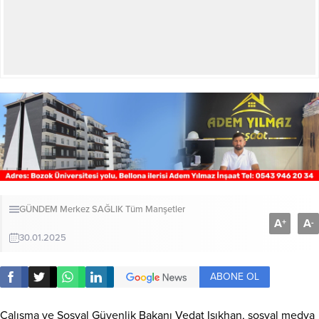
GÜNDEM
Merkez
SAĞLIK
Tüm Manşetler
A
A
+
-
30.01.2025
ABONE OL
Çalışma ve Sosyal Güvenlik Bakanı Vedat Işıkhan, sosyal medya