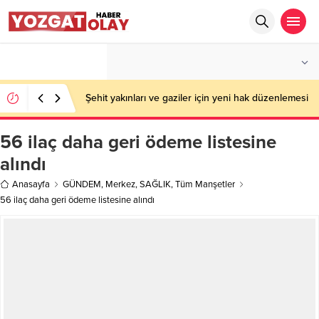
°C
YOZGAT
PARÇALI BULUTLU
Şehit yakınları ve gaziler için yeni hak düzenlemesi
56 ilaç daha geri ödeme listesine
alındı
Anasayfa
GÜNDEM
,
Merkez
,
SAĞLIK
,
Tüm Manşetler
56 ilaç daha geri ödeme listesine alındı