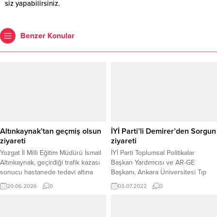
siz yapabilirsiniz.
Benzer Konular
Altınkaynak’tan geçmiş olsun
İYİ Parti’li Demirer’den Sorgun
ziyareti
ziyareti
Yozgat İl Milli Eğitim Müdürü İsmail
İYİ Parti Toplumsal Politikalar
Altınkaynak, geçirdiği trafik kazası
Başkan Yardımcısı ve AR-GE
sonucu hastanede tedavi altına
Başkanı, Ankara Üniversitesi Tıp
alınan Sorgun Eymir İmam Hatip
Fakültesi ,Tıbbi Onkoloji ve
20.06.2026
0
03.07.2022
0
Ortaokulu öğretmenini ziyaret
Hematoloji Uzmanı Prof. Dr. Taner
ederek geçmiş olsun dileklerini
Demirer, her hafta sürdürdüğü ilçe
iletti. Hastanede gerçekleştirilen
ziyaretlerine Yozgat’ın Sorgun İlçesi