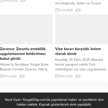
14.02.2020
0
öncülüğünde, Kültür ve Turizm
Bakanlığı ile Yozgat Valiliği iş
12.04.2025
0
birliğinde her ilçeye kazandırılan
modern kütüphanelerin, yalnızca
bilgiye erişimi kolaylaştırmakla
kalmadığını aynı zamanda sosyal,
kültürel ve eğitsel faaliyetlerin de
merkezi haline geldiğini belirterek,
“Her şey geleceğimizin teminatı
çocuklarımız ve gençlerimiz
Zararsız: Zorunlu emeklilik
Vize kararı karşılıklı önlem
için.”dedi. Vali Mehmet Ali Özkan,
uygulamasının kaldırılması
olarak alındı
yaptığı...
kabul gördü
Karadağ, 30 Ekim 2025 itibarıyla
Hizmet İş Sendikası Yozgat Şube
bordo pasaport sahibi Türk
Başkanı Ferman Zararsız, Hak İş
vatandaşları için vize uygulamasını
Konfederasyonu ve Hizmet İş
resmen başlattı. Karar, iki ülke
01.12.2022
0
30.10.2025
0
Sendikası Genel Başkanı Mahmut
arasında önceki vize muafiyeti
Arslan tarafından uzun zamandır
uygulamasının sona ermesi
dile getirilen, 696 sayılı KHK ile
anlamına geliyor. Türkiye’nin
kadroya geçirilen işçilerin zorunlu
Podgoritsa Büyükelçiliği, Karadağ
emekli edilmesi uygulamasının
Dışişleri Bakanlığı’nın kararı
Yasal Uyarı: YozgatOlay.com'da yayımlanan haber ve içeriklerin tüm
kaldırılmasıyla ilgili talebinin kabul
doğrultusunda vize muafiyetinin
hakları saklıdır. Kaynak gösterilerek alıntı yapılabilir.
gördüğünü söyledi.
geçici olarak askıya alındığını