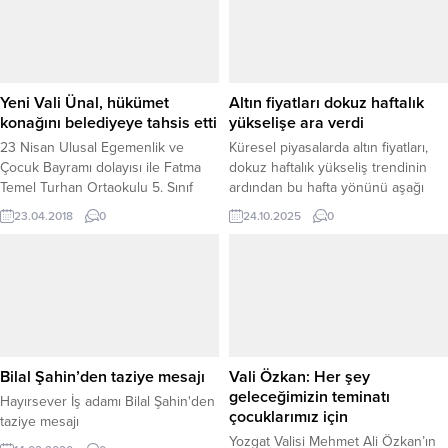
Yeni Vali Ünal, hükümet
Altın fiyatları dokuz haftalık
konağını belediyeye tahsis etti
yükselişe ara verdi
23 Nisan Ulusal Egemenlik ve
Küresel piyasalarda altın fiyatları,
Çocuk Bayramı dolayısı ile Fatma
dokuz haftalık yükseliş trendinin
Temel Turhan Ortaokulu 5. Sınıf
ardından bu hafta yönünü aşağı
öğrencisi Ömer Utku Ünal, Yozgat
çevirdi. Ons altın, haftalık bazda
23.04.2018
0
24.10.2025
0
Valisi Kemal Yurtnaç’ın makamına
yaklaşık %3,25 değer kaybıyla 4.110
oturdu. Vali Yurtnaç’tan makamı
dolar seviyesinde işlem görüyor.
devralan Ünal’ın ilk icraatı ise
Analistler, 18 Ağustos’ta başlayan
hükümet konağını Yozgat
yükseliş trendinin kar satışlarıyla
Belediyesine tahsis etmek oldu.
sona erdiğine dikkat çekiyor. ONS
ALTINDA KRİTİK DESTEK: 4.000
DOLAR Geçtiğimiz haftayı 4.252
dolar seviyesinde...
Bilal Şahin’den taziye mesajı
Vali Özkan: Her şey
geleceğimizin teminatı
Hayırsever İş adamı Bilal Şahin'den
çocuklarımız için
taziye mesajı
Yozgat Valisi Mehmet Ali Özkan’ın