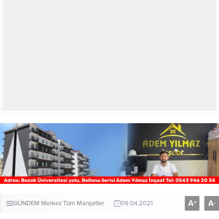
A
A
+
-
GÜNDEM
Merkez
Tüm Manşetler
09.04.2021