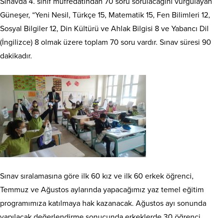
Sınavda 4. sınıf müfredatından 70 soru sorulacağını vurgulayan
Güneşer, “Yeni Nesil, Türkçe 15, Matematik 15, Fen Bilimleri 12,
Sosyal Bilgiler 12, Din Kültürü ve Ahlak Bilgisi 8 ve Yabancı Dil
(İngilizce) 8 olmak üzere toplam 70 soru vardır. Sınav süresi 90
dakikadır.
Sınav sıralamasına göre ilk 60 kız ve ilk 60 erkek öğrenci,
Temmuz ve Ağustos aylarında yapacağımız yaz temel eğitim
programımıza katılmaya hak kazanacak. Ağustos ayı sonunda
yapılacak değerlendirme sonucunda erkeklerde 30 öğrenci