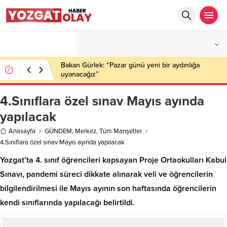
°C
YOZGAT
AZ BULUTLU
Bakan Gürlek: “Pazar günü yeni bir aydınlığa
uyanacağız”
4.Sınıflara özel sınav Mayıs ayında
yapılacak
Anasayfa
GÜNDEM
,
Merkez
,
Tüm Manşetler
4.Sınıflara özel sınav Mayıs ayında yapılacak
Yozgat’ta 4. sınıf öğrencileri kapsayan Proje Ortaokulları Kabul
Sınavı, pandemi süreci dikkate alınarak veli ve öğrencilerin
bilgilendirilmesi ile Mayıs ayının son haftasında öğrencilerin
kendi sınıflarında yapılacağı belirtildi.