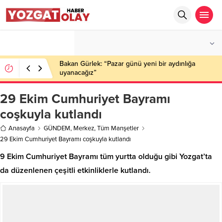
°C
YOZGAT
PARÇALI BULUTLU
Bakan Gürlek: “Pazar günü yeni bir aydınlığa
uyanacağız”
29 Ekim Cumhuriyet Bayramı
coşkuyla kutlandı
Anasayfa
GÜNDEM
,
Merkez
,
Tüm Manşetler
29 Ekim Cumhuriyet Bayramı coşkuyla kutlandı
9 Ekim Cumhuriyet Bayramı tüm yurtta olduğu gibi Yozgat’ta
da düzenlenen çeşitli etkinliklerle kutlandı.