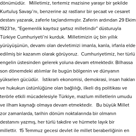
dönümüdür. Milletimiz, tertemiz mazisine yaraşır bir şekilde
Kurtuluş Savaşı’nı, benzerine az rastlanır bir şecaat ve cesaret
destanı yazarak, zaferle taçlandırmıştır. Zaferin ardından 29 Ekim
1923’te, “Egemenlik kayıtsız şartsız milletindir” düsturuyla
Türkiye Cumhuriyeti’ni kurduk. Milletimizin üç bin yıllık
yürüyüşünün, devamı olan devletimizi imanla, kanla, irfanla elde
edilmiş bir kazanım olarak görüyoruz. Cumhuriyetimiz, her türlü
engelin üstesinden gelerek yoluna devam etmektedir. Bilhassa
son dönemdeki atılımlar ile bugün bölgenin ve dünyanın
yükselen gücüdür. İstikrarlı ekonomisi, demokrasi, insan hakları
ve hukukun üstünlüğüne olan bağlılığı, ilkeli dış politikası ve
terörle etkili mücadelesiyle Türkiye, mazlum milletlerin umudu
ve ilham kaynağı olmaya devam etmektedir. Bu büyük Millet
zor zamanlarda, tarihin dönüm noktalarında bir olmanın
destanını yazmış, her türlü takdire ve hürmete layık bir
millettir. 15 Temmuz gecesi devlet ile millet beraberliğinin en