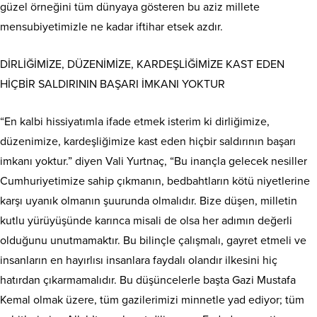
güzel örneğini tüm dünyaya gösteren bu aziz millete
mensubiyetimizle ne kadar iftihar etsek azdır.
DİRLİĞİMİZE, DÜZENİMİZE, KARDEŞLİĞİMİZE KAST EDEN
HİÇBİR SALDIRININ BAŞARI İMKANI YOKTUR
“En kalbi hissiyatımla ifade etmek isterim ki dirliğimize,
düzenimize, kardeşliğimize kast eden hiçbir saldırının başarı
imkanı yoktur.” diyen Vali Yurtnaç, “Bu inançla gelecek nesiller
Cumhuriyetimize sahip çıkmanın, bedbahtların kötü niyetlerine
karşı uyanık olmanın şuurunda olmalıdır. Bize düşen, milletin
kutlu yürüyüşünde karınca misali de olsa her adımın değerli
olduğunu unutmamaktır. Bu bilinçle çalışmalı, gayret etmeli ve
insanların en hayırlısı insanlara faydalı olandır ilkesini hiç
hatırdan çıkarmamalıdır. Bu düşüncelerle başta Gazi Mustafa
Kemal olmak üzere, tüm gazilerimizi minnetle yad ediyor; tüm