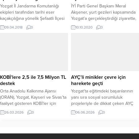
Yozgat İl Jandarma Komutanlığı
İYİ Parti Genel Başkanı Meral
ekipleri tarafından tarihi eser
Akşener, yurt gezileri kapsamında
kaçakçılığına yönelik Şefaatli İlçesi
Yozgat’a gerçekleştirdiği ziyarette,
Konaklı köyünde yapılan
Yerköy ve Sorgun ilçelerinde esnaf
09.04.2018
0
10.10.2020
0
operasyonda 310 adet sikke ve
ziyaretlerinde bundu.
tarihi obje ele geçirildi. Olayla ilgili
iki şüpheli gözaltına alındı.
KOBİ’lere 2,5 ile 7,5 Milyon TL
AYÇ’li minikler çevre için
destek
harekete geçti
Orta Anadolu Kalkınma Ajansı
Yozgat’ta eğitimdeki başarılarının
(ORAN), Yozgat, Kayseri ve Sivas’ta
yanı sıra sosyal sorumluluk
faaliyet gösteren KOBİ’ler için
projeleriyle de dikkat çeken AYÇ
Sosyal Kapsayıcı Yeşil Geçiş Geri
Koleji, 5 Haziran Dünya Çevre
26.03.2026
0
06.06.2026
0
Ödemeli Finansman Desteği
Günü kapsamında anlamlı bir
Programını ilan etti. Toplam 260
etkinliğe imza attı. Yozgat
milyon TL bütçeye sahip program,
Belediyesi ve Yozgat Aile ve Sosyal
bölgedeki işletmelerin yeşil
Hizmetler İl Müdürlüğü İl Çocuk