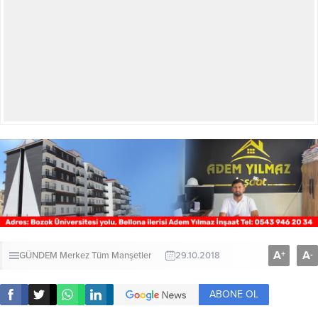
A
A
+
-
GÜNDEM
Merkez
Tüm Manşetler
29.10.2018
ABONE OL