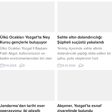
Ülkü Ocakları Yozgat’ta Ney
Sahte altın dolandırıcılığı:
Kursu gençlerle buluşuyor
Şüpheli suçüstü yakalandı
Ülkü Ocakları Yozgat İl Başkanı
Yerköy ilçesinde sahte altınla
Fatih Akgül, kültürümüzün en
dolandırıcılık yaptığı iddia edilen bir
kadim enstrümanlarından biri olan
şahıs, polis ekiplerinin hızlı
Ney kursunun tüm gönül
müdahalesiyle suçüstü yakalandı.
01.11.2025
0
29.01.2026
0
sıcaklığıyla devam ettiğini söyledi.
Edinilen bilgilere göre, 28 Ocak
Başkan Akgül, kursun gençlere
2026 tarihinde Kırşehir Caddesi
sadece bir enstrüman öğretmekle
üzerinde faaliyet gösteren bir
kalmayıp, aynı zamanda Türk-İslam
kuyumcu, iş yerine gelen bir şahsın
medeniyetinin ruhunu
sahte altın satmaya çalıştığını fark
hissettirdiğini belirtti. Ülkü Ocakları
ederek durumu polis ekiplerine
Eğitim ve Kültür Vakfı Genel
bildirdi. İhbar üzerine olay yerine
Merkezi ile Millî Eğitim Bakanlığı
gelen...
Jandarma’dan tarihi eser
Akşener, Yozgat’ta esnaf
arasında...
operasyonu: iki gözaltı
ziyaretinde bulundu