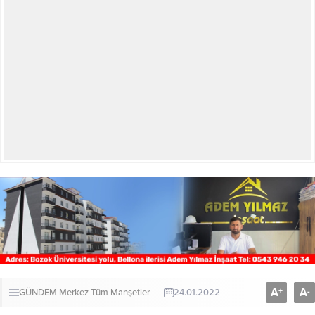
A
A
+
-
GÜNDEM
Merkez
Tüm Manşetler
24.01.2022