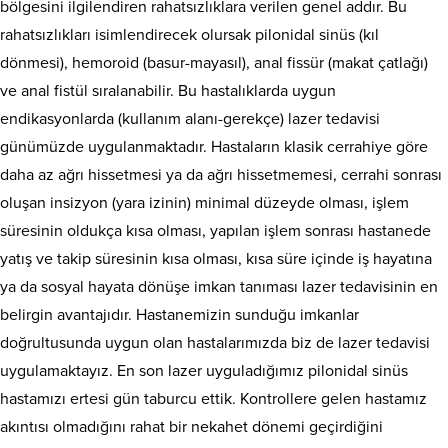
bölgesini ilgilendiren rahatsızlıklara verilen genel addır. Bu
rahatsızlıkları isimlendirecek olursak pilonidal sinüs (kıl
dönmesi), hemoroid (basur-mayasıl), anal fissür (makat çatlağı)
ve anal fistül sıralanabilir. Bu hastalıklarda uygun
endikasyonlarda (kullanım alanı-gerekçe) lazer tedavisi
günümüzde uygulanmaktadır. Hastaların klasik cerrahiye göre
daha az ağrı hissetmesi ya da ağrı hissetmemesi, cerrahi sonrası
oluşan insizyon (yara izinin) minimal düzeyde olması, işlem
süresinin oldukça kısa olması, yapılan işlem sonrası hastanede
yatış ve takip süresinin kısa olması, kısa süre içinde iş hayatına
ya da sosyal hayata dönüşe imkan tanıması lazer tedavisinin en
belirgin avantajıdır. Hastanemizin sunduğu imkanlar
doğrultusunda uygun olan hastalarımızda biz de lazer tedavisi
uygulamaktayız. En son lazer uyguladığımız pilonidal sinüs
hastamızı ertesi gün taburcu ettik. Kontrollere gelen hastamız
akıntısı olmadığını rahat bir nekahet dönemi geçirdiğini