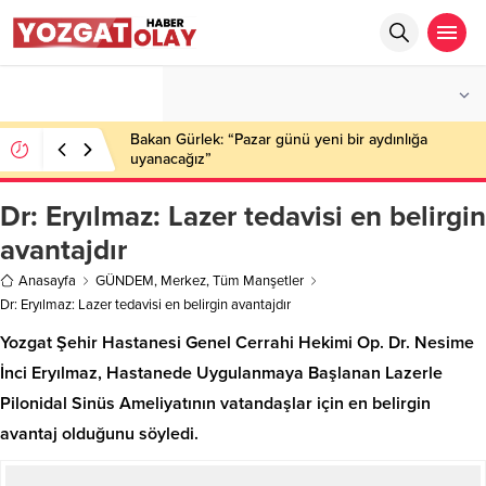
°C
YOZGAT
PARÇALI BULUTLU
Bakan Gürlek: “Pazar günü yeni bir aydınlığa
uyanacağız”
Dr: Eryılmaz: Lazer tedavisi en belirgin
avantajdır
Anasayfa
GÜNDEM
,
Merkez
,
Tüm Manşetler
Dr: Eryılmaz: Lazer tedavisi en belirgin avantajdır
Yozgat Şehir Hastanesi Genel Cerrahi Hekimi Op. Dr. Nesime
İnci Eryılmaz, Hastanede Uygulanmaya Başlanan Lazerle
Pilonidal Sinüs Ameliyatının vatandaşlar için en belirgin
avantaj olduğunu söyledi.