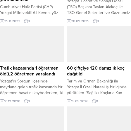
Yozgat Ticaret ve Sanayi Odası
Cumhuriyet Halk Partisi (CHP)
(TSO) Başkanı Taylan Alakoç ile
Yozgat Milletvekili Ali Keven, yüz
TSO Genel Sekreteri ve Gazetemiz
binlerce vatandaşın gözü kulağının
İmtiyaz Sahibi Suat Tinel, Yozgat İl
25.11.2022
0
28.09.2025
0
Aralık ayında meclise gelecek EYT
Müftüsü Nihat Kök’e hayırlı olsun
yasasında olduğunu belirterek,
ziyaretinde bulundu. Ziyarette, İl
EYT’nin kapsamının genişletilmesi
Müftüsü Kök, misafirlerine nazik
ve mağduriyetlerin giderilmesi
ziyaretleri için teşekkür ederek
gerektiğini söyledi.
duyduğu memnuniyeti ifade etti.
Başkan Alakoç ve Genel Sekreter
Tinel ise, Müftü...
Trafik kazasında 1 öğretmen
60 çiftçiye 120 damızlık koç
öldü,2 öğretmen yaralandı
dağıtıldı
Yozgat'ın Sorgun ilçesinde
Tarım ve Orman Bakanlığı ile
meydana gelen trafik kazasında bir
Yozgat İl Özel İdaresi iş birliğinde
öğretmen hayatını kaybederken, iki
yürütülen “Sağlıklı Koçlarla Kan
öğretmen de yaralandı.
Değişimi Projesi” kapsamında
10.12.2020
0
15.05.2026
0
Sarıkaya, Çayıralan ve Çandır
ilçelerinde faaliyet gösteren 60
çiftçiye toplam 120 adet Kangal ırkı
damızlık koç dağıtıldı. Tarım ve
Orman Bakanlığı ile Yozgat İl Özel