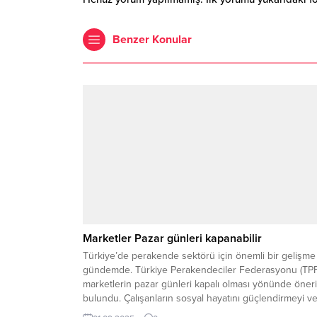
Benzer Konular
Marketler Pazar günleri kapanabilir
Türkiye’de perakende sektörü için önemli bir gelişme
gündemde. Türkiye Perakendeciler Federasyonu (TPF
marketlerin pazar günleri kapalı olması yönünde öner
bulundu. Çalışanların sosyal hayatını güçlendirmeyi v
küçük esnafı desteklemeyi amaçlayan uygulamanın,