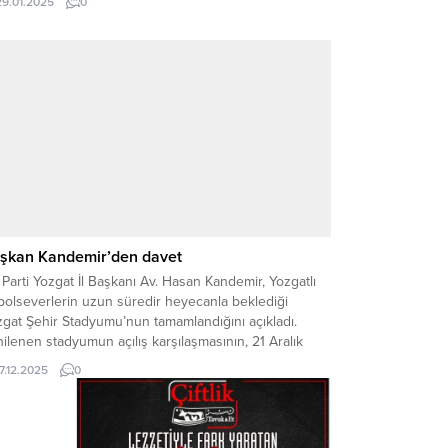
29.01.2025
0
ata geçirilmesi noktasında görüş alışverişinde
undu. Yozgat için büyük önem taşıyan yatırımların ve
jelerin hızla...
şkan Kandemir’den davet
Parti Yozgat İl Başkanı Av. Hasan Kandemir, Yozgatlı
bolseverlerin uzun süredir heyecanla beklediği
gat Şehir Stadyumu’nun tamamlandığını açıkladı.
ilenen stadyumun açılış karşılaşmasının, 21 Aralık
zar günü temsilcimiz Yozgat Belediyesi Bozokspor ile
17.12.2025
0
in namağlup lideri Sebat Gençlikspor arasında
anacağını belirten Kandemir, tüm Yozgatlıları
bünlere davet etti. KRİTİK MAÇ, TARİHİ AÇILIŞ...