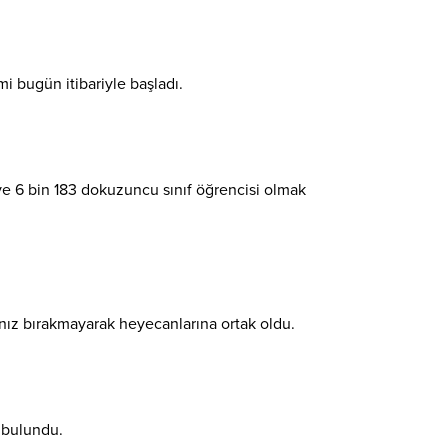
i bugün itibariyle başladı.
i ve 6 bin 183 dokuzuncu sınıf öğrencisi olmak
lnız bırakmayarak heyecanlarına ortak oldu.
a bulundu.