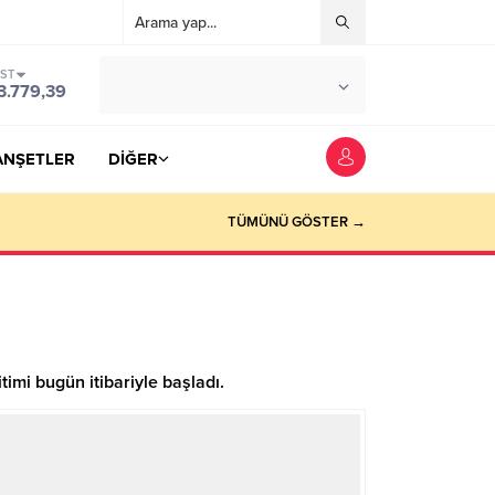
IST
°C
YOZGAT
3.779,39
PARÇALI BULUTLU
ANŞETLER
DİĞER
TÜMÜNÜ GÖSTER →
timi bugün itibariyle başladı.