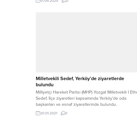
01.09.2025
0
Avrupa’daki örneklerde olduğu gibi önce pilot
bölgelerde hayata geçirilmesi planlanıyor. İŞ VE AİLE
DENGESİ ÖN PLANDATPF, “2025 Perakende Sektörü
İstihdam...
Milletvekili Sedef, Yerköy’de ziyaretlerde
bulundu
Milliyetçi Hareket Partisi (MHP) Yozgat Milletvekili İ Et
Sedef, İlçe ziyaretleri kapsamında Yerköy’de oda
başkanları ve esnaf ziyaretlerinde bulundu.
20.01.2021
0