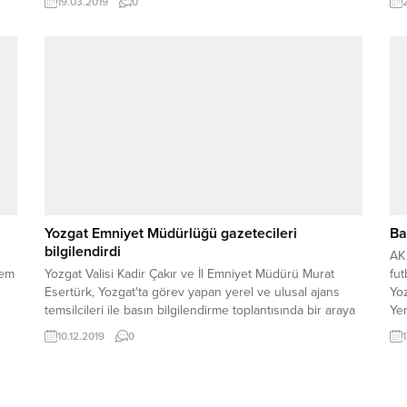
19.03.2019
0
hay
bul
pro
Yozgat Emniyet Müdürlüğü gazetecileri
Ba
bilgilendirdi
AK 
hem
Yozgat Valisi Kadir Çakır ve İl Emniyet Müdürü Murat
fut
Esertürk, Yozgat'ta görev yapan yerel ve ulusal ajans
Yoz
temsilcileri ile basın bilgilendirme toplantısında bir araya
Yen
geldi.
Pa
10.12.2019
0
lig
oyn
tri