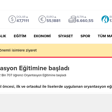
DOLAR
EURO
ALTIN
B
47,7111
55,1881
6.660,55
1
LIK
EĞİTİM
EKONOMİ
SİYASET
SPOR
TÜM M
önemli isimlere ziyaret
asyon Eğitimine başladı
 Bin 707 öğrenci Oryantasyon Eğitimine başladı
 öncesi, ilk ve ortaokul ile liselerde uygulanan oryantasyon eği