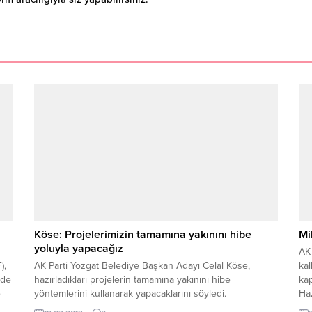
Köse: Projelerimizin tamamına yakınını hibe
Mi
yoluyla yapacağız
AK 
),
AK Parti Yozgat Belediye Başkan Adayı Celal Köse,
kal
ide
hazırladıkları projelerin tamamına yakınını hibe
kap
e
yöntemlerini kullanarak yapacaklarını söyledi.
Ha
ziy