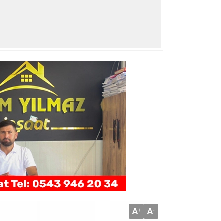
A
A
+
-