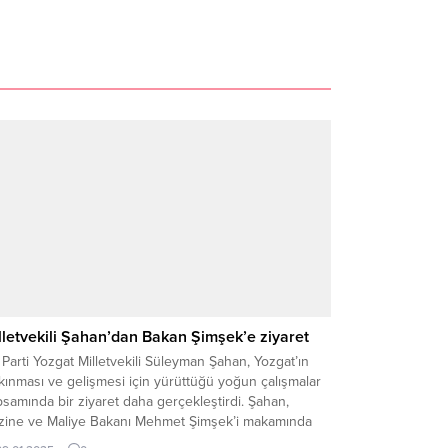
lletvekili Şahan’dan Bakan Şimşek’e ziyaret
Parti Yozgat Milletvekili Süleyman Şahan, Yozgat’ın
kınması ve gelişmesi için yürüttüğü yoğun çalışmalar
samında bir ziyaret daha gerçekleştirdi. Şahan,
zine ve Maliye Bakanı Mehmet Şimşek’i makamında
aret ederek, Yozgat’la ilgili proje, yatırım ve taleplerin