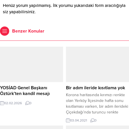
Henüz yorum yapılmamış. İlk yorumu yukarıdaki form aracılığıyla
siz yapabilirsiniz.
Benzer Konular
YOSİAD Genel Başkanı
Bir adım ileride kısıtlama yok
Öztürk’ten kandil mesajı
Korona haritasında kırımızı renkte
olan Yerköy İlçesinde hafta sonu
02.02.2026
0
kısıtlaması varken, bir adım ilerideki
Çiçekdağı’nda turuncu renkte
olduğu için hafta sonu kısıtlaması
03.04.2021
0
yok.