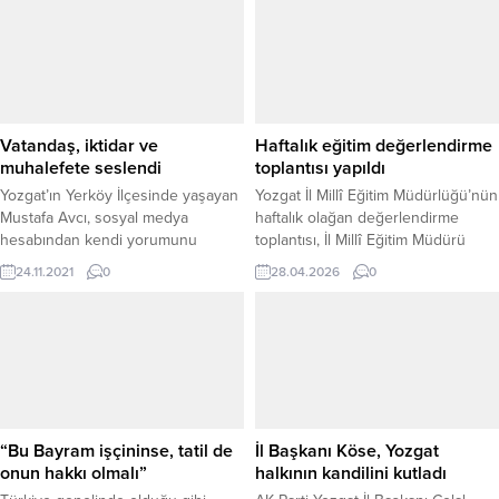
Vatandaş, iktidar ve
Haftalık eğitim değerlendirme
muhalefete seslendi
toplantısı yapıldı
Yozgat’ın Yerköy İlçesinde yaşayan
Yozgat İl Millî Eğitim Müdürlüğü’nün
Mustafa Avcı, sosyal medya
haftalık olağan değerlendirme
hesabından kendi yorumunu
toplantısı, İl Millî Eğitim Müdürü
paylaştığı bir video ile iktidar ve
İsmail Altınkaynak başkanlığında
24.11.2021
0
28.04.2026
0
muhalefete seslenerek
gerçekleştirildi. İl Millî Eğitim
ekonomideki fahiş fiyatların döviz
Müdürlüğü makamında yapılan
kurla bir ilgisinin olmadığını anlattı.
toplantıda, yönetim kadrosu bir
araya gelerek haftalık gündem
maddelerini değerlendirdi.
Toplantıya İl Müdür Yardımcısı
Selçuk Doğandemir, Eğitim
Müfettişleri Başkanı Muzaffer Yaşar,
“Bu Bayram işçininse, tatil de
İl Başkanı Köse, Yozgat
Şube Müdürü Satılmış Gündüz ve
onun hakkı olmalı”
halkının kandilini kutladı
kurum...