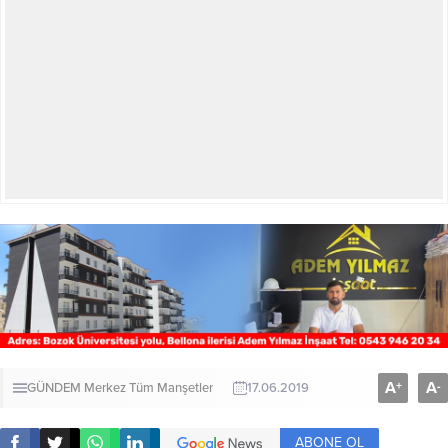
A
A
+
-
GÜNDEM
Merkez
Tüm Manşetler
17.06.2019
ABONE OL