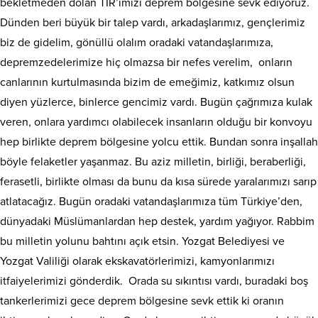
bekletmeden dolan TIR’ımızı deprem bölgesine sevk ediyoruz.
Dünden beri büyük bir talep vardı, arkadaşlarımız, gençlerimiz
biz de gidelim, gönüllü olalım oradaki vatandaşlarımıza,
depremzedelerimize hiç olmazsa bir nefes verelim, onların
canlarının kurtulmasında bizim de emeğimiz, katkımız olsun
diyen yüzlerce, binlerce gencimiz vardı. Bugün çağrımıza kulak
veren, onlara yardımcı olabilecek insanların olduğu bir konvoyu
hep birlikte deprem bölgesine yolcu ettik. Bundan sonra inşallah
böyle felaketler yaşanmaz. Bu aziz milletin, birliği, beraberliği,
ferasetli, birlikte olması da bunu da kısa sürede yaralarımızı sarıp
atlatacağız. Bugün oradaki vatandaşlarımıza tüm Türkiye’den,
dünyadaki Müslümanlardan hep destek, yardım yağıyor. Rabbim
bu milletin yolunu bahtını açık etsin. Yozgat Belediyesi ve
Yozgat Valiliği olarak ekskavatörlerimizi, kamyonlarımızı
itfaiyelerimizi gönderdik. Orada su sıkıntısı vardı, buradaki boş
tankerlerimizi gece deprem bölgesine sevk ettik ki oranın