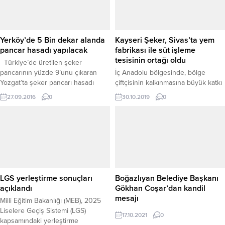
Yerköy’de 5 Bin dekar alanda
Kayseri Şeker, Sivas’ta yem
pancar hasadı yapılacak
fabrikası ile süt işleme
tesisinin ortağı oldu
Türkiye’de üretilen şeker
pancarının yüzde 9’unu çıkaran
İç Anadolu bölgesinde, bölge
Yozgat’ta şeker pancarı hasadı
çiftçisinin kalkınmasına büyük katkı
devam ediyor. Yerköy Ziraat Odası
sağlayan Kayseri Şeker, Sivas
27.09.2016
0
30.10.2019
0
Başkanı Bahri Yılmaz, bu yıl
Belediyesi ve İl Özel İdaresi
bölgelerinde yaklaşık 5 bin dekar
ortaklığı ile kurulan SİVTAŞ
alanda ekimi yapılan pancarın
tarafından temeli atılan yem
hasadına başlanıldığını söyledi. İlde
fabrikası ile süt işleme tesisinin de
biri özel biri devlet olmak üzere iki
ortağı oldu.
şeker fabrikasının bulunması, iklim
bakımından üretime elverişli
olması...
LGS yerleştirme sonuçları
Boğazlıyan Belediye Başkanı
açıklandı
Gökhan Coşar’dan kandil
mesajı
Milli Eğitim Bakanlığı (MEB), 2025
Liselere Geçiş Sistemi (LGS)
17.10.2021
0
kapsamındaki yerleştirme