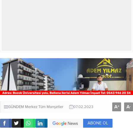
A
A
+
-
GÜNDEM
Merkez
Tüm Manşetler
07.02.2023
ABONE OL