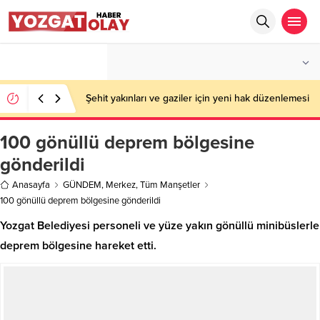
°C
YOZGAT
AÇIK
Şehit yakınları ve gaziler için yeni hak düzenlemesi
100 gönüllü deprem bölgesine
gönderildi
Anasayfa
GÜNDEM
,
Merkez
,
Tüm Manşetler
100 gönüllü deprem bölgesine gönderildi
Yozgat Belediyesi personeli ve yüze yakın gönüllü minibüslerle
deprem bölgesine hareket etti.